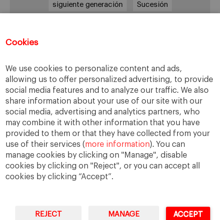
siguiente generación
Sucesión
sucesión familiar
sucesor
valores
ética
órganos de gobierno
Cookies
We use cookies to personalize content and ads,
allowing us to offer personalized advertising, to provide
Enlaces
social media features and to analyze our traffic. We also
share information about your use of our site with our
Cátedra de Empresa Familiar
social media, advertising and analytics partners, who
IESE Insight
may combine it with other information that you have
Videoteca de Empresa Familiar
provided to them or that they have collected from your
use of their services (
more information
). You can
manage cookies by clicking on "Manage", disable
cookies by clicking on "Reject", or you can accept all
cookies by clicking “Accept”.
REJECT
MANAGE
ACCEPT