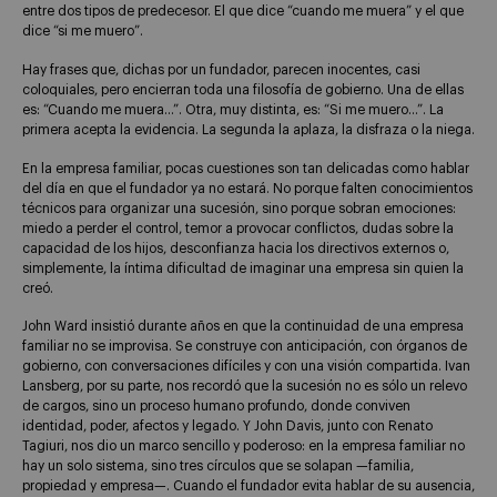
entre dos tipos de predecesor. El que dice “cuando me muera” y el que
dice “si me muero”.
Hay frases que, dichas por un fundador, parecen inocentes, casi
coloquiales, pero encierran toda una filosofía de gobierno. Una de ellas
es: “Cuando me muera…”. Otra, muy distinta, es: “Si me muero…”. La
primera acepta la evidencia. La segunda la aplaza, la disfraza o la niega.
En la empresa familiar, pocas cuestiones son tan delicadas como hablar
del día en que el fundador ya no estará. No porque falten conocimientos
técnicos para organizar una sucesión, sino porque sobran emociones:
miedo a perder el control, temor a provocar conflictos, dudas sobre la
capacidad de los hijos, desconfianza hacia los directivos externos o,
simplemente, la íntima dificultad de imaginar una empresa sin quien la
creó.
John Ward insistió durante años en que la continuidad de una empresa
familiar no se improvisa. Se construye con anticipación, con órganos de
gobierno, con conversaciones difíciles y con una visión compartida. Ivan
Lansberg, por su parte, nos recordó que la sucesión no es sólo un relevo
de cargos, sino un proceso humano profundo, donde conviven
identidad, poder, afectos y legado. Y John Davis, junto con Renato
Tagiuri, nos dio un marco sencillo y poderoso: en la empresa familiar no
hay un solo sistema, sino tres círculos que se solapan —familia,
propiedad y empresa—. Cuando el fundador evita hablar de su ausencia,