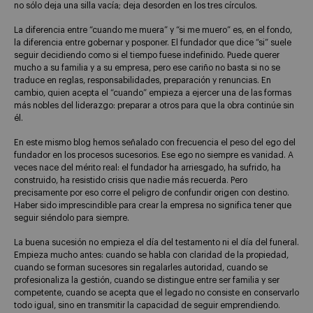
no sólo deja una silla vacía; deja desorden en los tres círculos.
La diferencia entre “cuando me muera” y “si me muero” es, en el fondo,
la diferencia entre gobernar y posponer. El fundador que dice “si” suele
seguir decidiendo como si el tiempo fuese indefinido. Puede querer
mucho a su familia y a su empresa, pero ese cariño no basta si no se
traduce en reglas, responsabilidades, preparación y renuncias. En
cambio, quien acepta el “cuando” empieza a ejercer una de las formas
más nobles del liderazgo: preparar a otros para que la obra continúe sin
él.
En este mismo blog hemos señalado con frecuencia el peso del ego del
fundador en los procesos sucesorios. Ese ego no siempre es vanidad. A
veces nace del mérito real: el fundador ha arriesgado, ha sufrido, ha
construido, ha resistido crisis que nadie más recuerda. Pero
precisamente por eso corre el peligro de confundir origen con destino.
Haber sido imprescindible para crear la empresa no significa tener que
seguir siéndolo para siempre.
La buena sucesión no empieza el día del testamento ni el día del funeral.
Empieza mucho antes: cuando se habla con claridad de la propiedad,
cuando se forman sucesores sin regalarles autoridad, cuando se
profesionaliza la gestión, cuando se distingue entre ser familia y ser
competente, cuando se acepta que el legado no consiste en conservarlo
todo igual, sino en transmitir la capacidad de seguir emprendiendo.