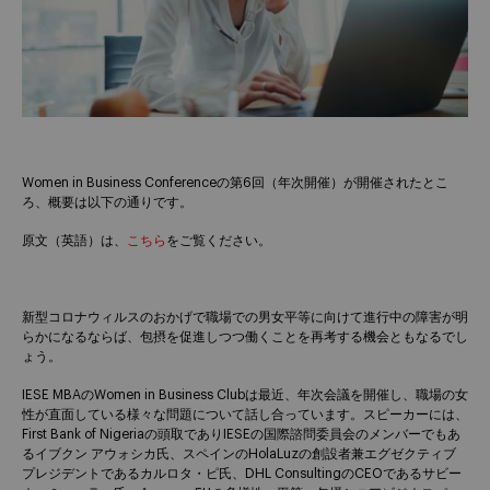
Women in Business Conferenceの第6回（年次開催）が開催されたとこ
ろ、概要は以下の通りです。
原文（英語）は、
こちら
をご覧ください。
新型コロナウィルスのおかげで職場での男女平等に向けて進行中の障害が明
らかになるならば、包摂を促進しつつ働くことを再考する機会ともなるでし
ょう。
IESE MBAのWomen in Business Clubは最近、年次会議を開催し、職場の女
性が直面している様々な問題について話し合っています。スピーカーには、
First Bank of Nigeriaの頭取でありIESEの国際諮問委員会のメンバーでもあ
るイブクン アウォシカ氏、スペインのHolaLuzの創設者兼エグゼクティブ
プレジデントであるカルロタ・ピ氏、DHL ConsultingのCEOであるサビー