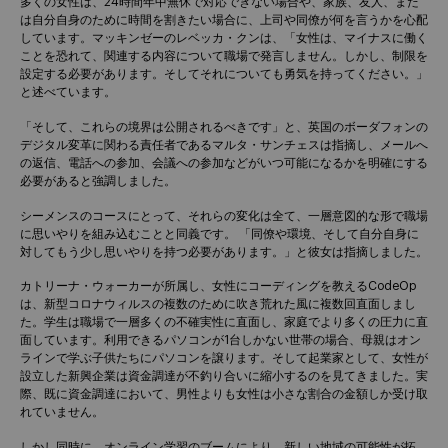
多くの女性は、24時間年中無休で対応できない場合や、家族、友人、また
は自分自身のために時間を割きたい場合に、上司や同僚が何を言うかを心配
しています。マッキンゼーのレベッカ・クンは、「女性は、マイナスに働く
ことを恐れて、関連する内容について職場で発言しません。しかし、制限を
設定する必要があります。そしてそれについても勇気を持ってください。」
と述べています。
「そして、これらの境界は公開されるべきです」と、英国のボーダフォンの
デジタル変革に関わる責任者であるマルタ・サンチェスは指摘し、メールへ
の返信、電話への参加、会議への参加などがいつ可能になるかを明確にする
必要があると強調しました。
シーメンスのコースにとって、それらの変化は全て、一層意図的な形で職場
に思いやりを組み込むことと同義です。 「同僚や環境、そして自分自身に
対してもう少し思いやりを持つ必要があります。」と彼女は指摘しました。
カトリーナ・ウォーカーが所属し、女性にコーディングを教えるCodeOp
は、新型コロナウィルスの複数のために吹き荒れた風に複数回直面しまし
た。学生は職場で一層多くの不確実性に直面し、家庭でより多くの圧力に直
面しています。利用できるパソコンが1台しかない世帯の場合、母親はオン
ラインで学ぶ子供たちにパソコンを譲ります。そして起業家として、女性が
設立した新興企業は資金調達が不釣り合いに縮小するのを見てきました。実
際、既に資金調達において、男性よりも女性は小さな割合の金額しか受け取
れていません。
しかし同時に、オンライン学習のブームにより、新しい地域の可能性が拓