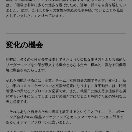
は、「職場は非常に多くの進歩を遂げたため、近年、我々を自身を騙してい
ました。 他方、これほど多くの女性が無給の仕事を続けていることを見落
としていました。」と述べています。
変化の機会
同時に、多くの女性が長年提唱してきたような柔軟な働き方とより共感的な
リーダーシップを企業が導入する機会ともなるため、根本的に異なる労働環
境は機会をもたらします。
それを機能させるには、企業、チーム、女性自身の間で考え方が変化し、新
しい形のコミュニケーションと支援が必要になります。在宅勤務には、時間
管理への異なるアプローチが必要です。また、就業日に燃え尽き症候群を誘
発するレベルに至ってしまうほどの働き方になることを防ぐための特別な工
夫も必要です。
「それはあなた自身のために境界を設定するということです。」と、eラー
ニング会社Voxyの製品マーケティングとカスタマーオペレーション部長で
あるケイティ・ファローンは言いました。