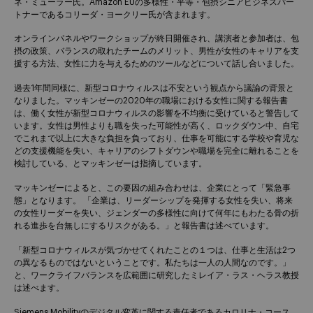
ネ・ミューラー氏。Amazon EUの多様性・平等・包摂シニアビジネスパー
トナーであるコリーダ・ヨークリー氏が含まれます。
オンラインパネルやワークショップが終日開催され、講演者と参加者は、包
摂の政策、バランスの取れたチームのメリット、男性が女性のキャリアを支
援する方法、女性に力を与えるためのツールなどについて話し合いました。
過去1年間同様に、新型コロナウィルスは不安という観点から議論の背景と
なりました。マッキンゼーの2020年の職場における女性に関する報告書
は、働く女性が新型コロナウィルスの影響を不均衡に受けていると警告して
います。女性は男性よりも職を失った可能性が高く、ロックダウン中、自宅
でこれまで以上に大きな負担を負っており、仕事を可能にする学校や育児な
どの支援機能を失い、キャリアのシフトダウンや職場を完全に離れることを
検討している、とマッキンゼーは指摘しています。
マッキンゼーによると、この要因の組み合わせは、企業にとって「緊急事
態」となります。 「企業は、リーダーシップを発揮する女性を失い、将来
の女性リーダーを失い、ジェンダーの多様性に向けて何年にもわたる骨の折
れる進歩を台無しにするリスクがある。」と報告書は述べています。
「新型コロナウィルスが気づかせてくれたことの１つは、仕事と生活は2つ
の異なるものではないということです。私たちは一人の人間なのです。」
と、ワークライフバランスを広範囲に研究したミレイア・ラス・ヘラス教授
は述べます。
Siemens Mobilityのデジタル変革に関する責任者であるカロリナ・コース