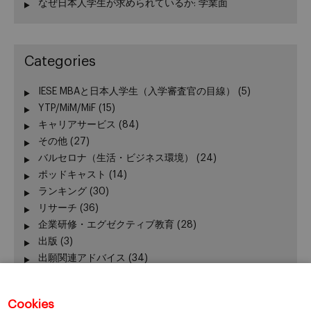
なぜ日本人学生が求められているか: 学業面
Categories
IESE MBAと日本人学生（入学審査官の目線）
(5)
YTP/MiM/MiF
(15)
キャリアサービス
(84)
その他
(27)
バルセロナ（生活・ビジネス環境）
(24)
ポッドキャスト
(14)
ランキング
(30)
リサーチ
(36)
企業研修・エグゼクティブ教育
(28)
出版
(3)
出願関連アドバイス
(34)
加賀谷が語る − エグゼクティブ教育 最前線
(3)
卒業生の活躍
(51)
Cookies
卒業生向けイベント
(45)