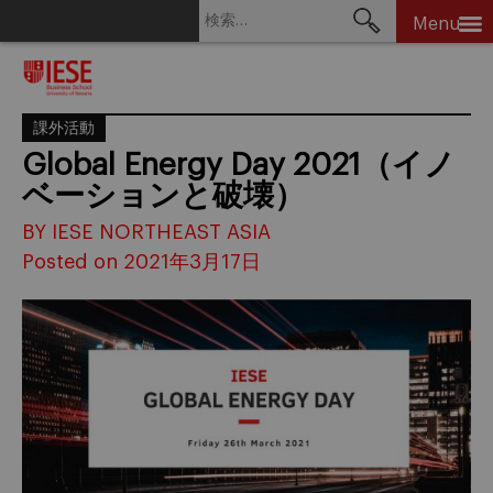
検
Menu
索:
Skip
to
content
課外活動
Global Energy Day 2021（イノ
ベーションと破壊）
BY IESE NORTHEAST ASIA
Posted on 2021年3月17日