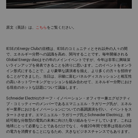
原文（英語）は、
こちら
をご覧ください。
IESEのEnergy Clubの目標は、IESEのコミュニティとそれ以外の人々の間
で、エネルギー分野への認識を高め、関与することです。毎年開催される
Global Energy dayはその年のメインイベントですが、今年は非常に興味深
いラインアップを発表できることを誇りに思います。このイベントをオンラ
イン形式にすることで、より豪華な講演者を揃え、より多くの方々を招待す
ることができました。当日は、示唆に富むパネルディスカッションと相互性
の高いネットワーキングセッションを組み合わせて、エネルギー分野におけ
る現在のホットな話題について議論します。
Schneider Electricのチーフ・イノベーション・オフィサー兼エグゼクティ
ブ・コミッティーのメンバーであるエマニュエル・ラガリーグ氏が、エネル
ギー業界におけるイノベーションについての基調講演を行い、イベントをス
タートさせます。エマニュエル・ラガリーグ氏とSchneider Electricは、持
続可能な分散型の電気の未来に向けた取り組みをリードしています。これは
地球にとって必要なことであるだけでなく、今後20年間で世界は現在の3倍
の電力を消費することになるため、大きなビジネスチャンスでもあります。