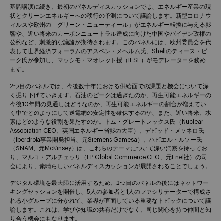
基調講演に続き、最初のパネルディスカッションでは、エネルギー産業の現
状とクリーンエネルギーへの移行の予測について議論します。新型コロナウ
ィルスや欧州の「グリーン・ニューディール」がエネルギー転換に与える影
響や、近い将来のカーボンニュートラル達成に向けた中国やバイデン政権の
公約など、刺激的な議論が期待されます。このパネルには、欧州委員会を代
表して世界経済フォーラムのアスペン・メヘルム氏、Shellのティース・ビ
ーク氏が参加し、マッシモ・マオレット授（IESE）がモデレーターを務め
ます。
2つ目のパネルでは、今後数十年における供給面での課題と機会について深
く掘り下げていきます。石油のピークは過ぎたのか、再生可能エネルギーの
今後10年間の見通しはどうなのか、再生可能エネルギーの割合が増えてい
く中でどのようにして送電網の安定性を確保するのか、また、近い将来、水
素はどのような役割を果たすのか。トム・グレートレックス氏（Nuclear
Association CEO、英国エネルギー省影の大臣）、デビッド・メソネロ氏
（Iberdrola事業開発担当、元Siemens Gamesa）、ハビエル・ルソー氏
（SNAM、元McKinsey）は、これらのテーマについて深い洞察を持ってお
り、マルコ・アルチェッリ（EP Global Commerce CEO、元Enel社）の司
会により、素晴らしいパネルディスカッションが展開されることでしょう。
デジタル環境を最大限に活用するため、2つ目のパネルの後にはネットワー
キングセッションを開催し、5人の参加者と1人のファシリテーターで構成さ
れる小グループに分かれて、業界が直面している重要なトピックについて議
論します。これは、学びや知識の共有だけでなく、同じ関心を持つ仲間と知
り合う機会にもなります。