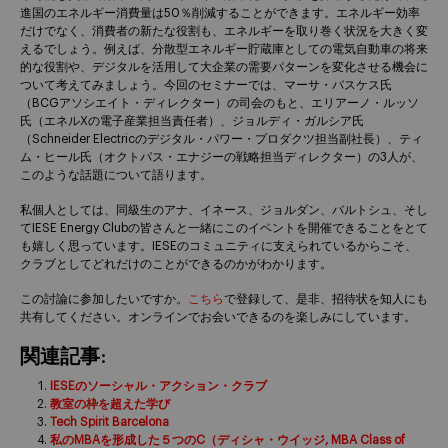
進国のエネルギー消費量は50％削減することができます。エネルギー効率
だけでなく、消費者の新たな役割も、エネルギーを取り巻く状況を大きく変
えるでしょう。例えば、分散型エネルギー貯蔵庫としての電気自動車の将来
的な役割や、デジタルを活用して大企業の需要パターンを変化させる機会に
ついて考えてみましょう。今回のセミナーでは、マーサ・バスケス氏
（BCGアソシエイト・ディレクター）の司会のもと、エリアーノ・ルッソ
氏（エネルXの電子産業担当責任者）、ジョルディ・ガルシア氏
（Schneider Electricのデジタル・パワー・プロダクツ担当副社長）、ティ
ム・ヒール氏（オクトパス・エナジーの戦略担当ディレクター）の3人が、
このような話題について語ります。
私個人としては、同級生のアナ、イネース、ジョルダン、バルトシュ、そし
てIESE Energy Clubの皆さんと一緒にこのイベントを開催できることをとて
も嬉しく思っています。IESEのコミュニティに支えられているからこそ、
クラブとしてどれだけのことができるのかがわかります。
この討論に参加したいですか。
こちら
で登録して、是非、招待状を知人にも
共有してください。オンラインでお会いできるのを楽しみにしています。
関連記事:
IESEのソーシャル・アクション・クラブ
教室の枠を超えた学び
Tech Spirit Barcelona
私のMBAを形成した５つのC（ディシャ・ウイッジ, MBA Class of