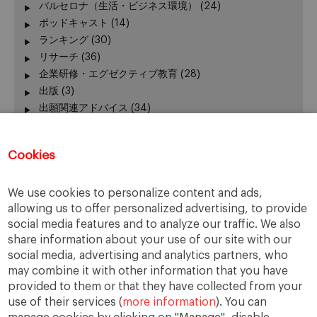
バルセロナ（生活・ビジネス環境）
(24)
ポッドキャスト
(14)
ランキング
(30)
リサーチ
(36)
企業研修・エグゼクティブ教育
(28)
出版
(3)
出願関連アドバイス
(34)
加賀谷が語る − エグゼクティブ教育 最前線
(3)
卒業生の活躍
(51)
Cookies
卒業生向けイベント
(45)
受験生向けイベント
(111)
We use cookies to personalize content and ads,
在校生の活躍
(42)
allowing us to offer personalized advertising, to provide
報道発表、レポート
(24)
social media features and to analyze our traffic. We also
学長
(24)
share information about your use of our site with our
授業
(130)
social media, advertising and analytics partners, who
新型コロナウィルス
(22)
may combine it with other information that you have
課外活動
(140)
provided to them or that they have collected from your
use of their services (
more information
). You can