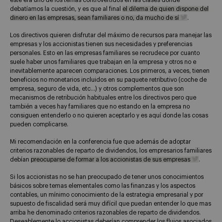
este era uno de los temas controvertidos en las clases donde
debatíamos la cuestión, y es que al final
el dilema de quien dispone del
dinero en las empresas, sean familiares o no, da mucho de sí
.
Los directivos quieren disfrutar del máximo de recursos para manejar las
empresas y los accionistas tienen sus necesidades y preferencias
personales. Esto en las empresas familiares se recrudece por cuanto
suele haber unos familiares que trabajan en la empresa y otros no e
inevitablemente aparecen comparaciones. Los primeros, a veces, tienen
beneficios no monetarios incluidos en su paquete retributivo (coche de
empresa, seguro de vida, etc…) y otros complementos que son
mecanismos de retribución habituales entre los directivos pero que
también a veces hay familiares que no estando en la empresa no
consiguen entenderlo o no quieren aceptarlo y es aquí donde las cosas
pueden complicarse.
Mi recomendación en la conferencia fue que además de adoptar
criterios razonables de reparto de dividendos, los empresarios familiares
debían
preocuparse de formar a los accionistas de sus empresas
.
Si los accionistas no se han preocupado de tener unos conocimientos
básicos sobre temas elementales como las finanzas y los aspectos
contables, un mínimo conocimiento de la estrategia empresarial y por
supuesto de fiscalidad será muy difícil que puedan entender lo que mas
arriba he denominado criterios razonables de reparto de dividendos.
Deseablemente lo accionistas deberían comprender los flujos asociados