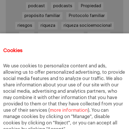
podcast
podcasts
Propiedad
propósito familiar
Protocolo familiar
riesgos
riqueza
riqueza socioemocional
salud
siguiente generación
Sucesión
sucesión familiar
sucesor
Cookies
toma de decisiones
valores
virtudes
We use cookies to personalize content and ads,
allowing us to offer personalized advertising, to provide
social media features and to analyze our traffic. We also
Enlaces
share information about your use of our site with our
social media, advertising and analytics partners, who
Cátedra de Empresa Familiar
may combine it with other information that you have
IESE Insight
provided to them or that they have collected from your
use of their services (
more information
). You can
manage cookies by clicking on "Manage", disable
cookies by clicking on "Reject", or you can accept all