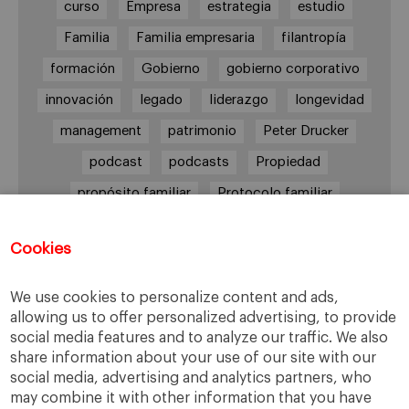
curso
Empresa
estrategia
estudio
Familia
Familia empresaria
filantropía
formación
Gobierno
gobierno corporativo
innovación
legado
liderazgo
longevidad
management
patrimonio
Peter Drucker
podcast
podcasts
Propiedad
propósito familiar
Protocolo familiar
riesgos
riqueza
riqueza socioemocional
Cookies
salud
siguiente generación
Sucesión
sucesión familiar
sucesor
We use cookies to personalize content and ads,
toma de decisiones
valores
virtudes
allowing us to offer personalized advertising, to provide
social media features and to analyze our traffic. We also
share information about your use of our site with our
social media, advertising and analytics partners, who
may combine it with other information that you have
Enlaces