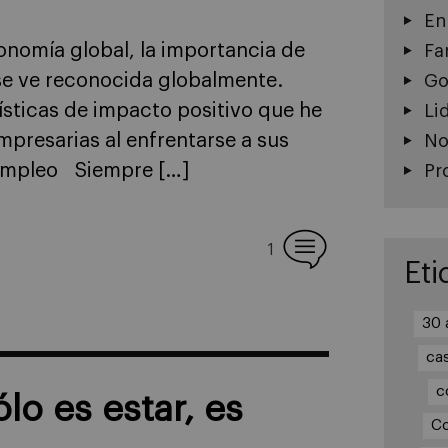
En
conomía global, la importancia de
Fa
 se ve reconocida globalmente.
Go
sticas de impacto positivo que he
Li
presarias al enfrentarse a sus
No
 empleo Siempre […]
Pr
1
Eti
30 
ca
c
lo es estar, es
Co