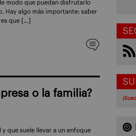
 de modo que puedan disfrutarlo
so. Hay algo más importante: saber
res que […]
SE
SU
resa o la familia?
¡Susc
 y que suele llevar a un enfoque