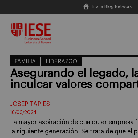
Ir a la Blog Network
Skip
to
content
FAMILIA
LIDERAZGO
Asegurando el legado, l
inculcar valores compar
JOSEP TÀPIES
18/09/2024
La mayor aspiración de cualquier empresa fa
la siguiente generación. Se trata de que el