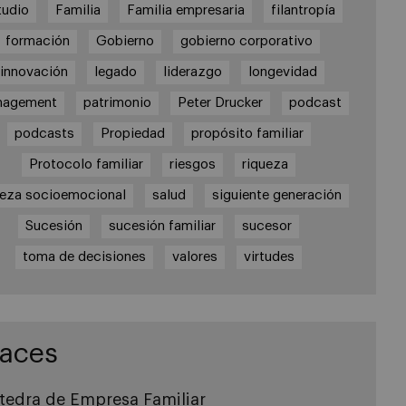
tudio
Familia
Familia empresaria
filantropía
formación
Gobierno
gobierno corporativo
innovación
legado
liderazgo
longevidad
nagement
patrimonio
Peter Drucker
podcast
podcasts
Propiedad
propósito familiar
Protocolo familiar
riesgos
riqueza
ueza socioemocional
salud
siguiente generación
Sucesión
sucesión familiar
sucesor
toma de decisiones
valores
virtudes
laces
tedra de Empresa Familiar