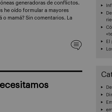
róneas generadoras de conflictos.
In
s he oído formular a mayores
De
pá o mamá? Sin comentarios. La
ri
Có
«t
El
Lo
Ca
necesitamos
De
Di
Em
em