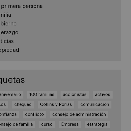
 primera persona
milia
bierno
derazgo
ticias
opiedad
quetas
aniversario
100 familias
accionistas
activos
sos
chequeo
Collins y Porras
comunicación
onfianza
conflicto
consejo de administración
nsejo de familia
curso
Empresa
estrategia