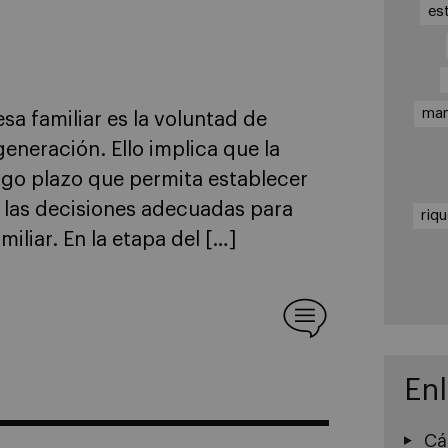
es
ma
a familiar es la voluntad de
eneración. Ello implica que la
argo plazo que permita establecer
 las decisiones adecuadas para
riq
iliar. En la etapa del […]
En
Cá