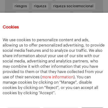
riesgos
riqueza
riqueza socioemocional
salud
siguiente generación
Sucesión
sucesión familiar
sucesor
Cookies
toma de decisiones
valores
virtudes
We use cookies to personalize content and ads,
allowing us to offer personalized advertising, to provide
social media features and to analyze our traffic. We also
Enlaces
share information about your use of our site with our
social media, advertising and analytics partners, who
Cátedra de Empresa Familiar
may combine it with other information that you have
IESE Insight
provided to them or that they have collected from your
use of their services (
more information
). You can
manage cookies by clicking on "Manage", disable
cookies by clicking on "Reject", or you can accept all
cookies by clicking “Accept”.