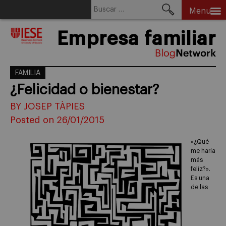
Buscar:
Menu
Skip
Empresa familiar
to
content
FAMILIA
¿Felicidad o bienestar?
BY JOSEP TÀPIES
Posted on 26/01/2015
«¿Qué
me haría
más
feliz?».
Es una
de las