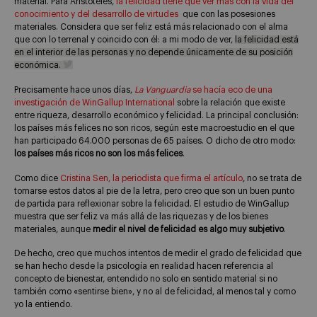
material. Para Aristóteles,
la felicidad tiene que ver más con la vida del
conocimiento y del desarrollo de virtudes
que con las posesiones
materiales. Considera que ser feliz está más relacionado con el alma
que con lo terrenal y coincido con él: a mi modo de ver,
la felicidad está
en el interior de las personas y no depende únicamente de su posición
económica.
Precisamente hace unos días,
La Vanguardia
se hacía eco de una
investigación de WinGallup International
sobre la relación que existe
entre riqueza, desarrollo económico y felicidad. La principal conclusión:
los países más felices no son ricos, según este macroestudio en el que
han participado 64.000 personas de 65 países. O dicho de otro modo:
los países más ricos no son los más felices
.
Como dice
Cristina Sen, la periodista que firma el artículo
, no se trata de
tomarse estos datos al pie de la letra, pero creo que son un buen punto
de partida para reflexionar sobre la felicidad. El estudio de WinGallup
muestra que ser feliz va más allá de las riquezas y de los bienes
materiales, aunque
medir el nivel de felicidad es algo muy subjetivo
.
De hecho, creo que muchos intentos de medir el grado de felicidad que
se han hecho desde la psicología en realidad hacen referencia al
concepto de bienestar, entendido no solo en sentido material si no
también como «sentirse bien», y no al de felicidad, al menos tal y como
yo la entiendo.