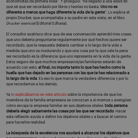
economistas de primera línea”. Y prosiguió: “he llegado a una edad en
que sé que ser recordado por libros y teorías no basta.
Uno no es
diferente a menos que haga diferente la vida de la gente
”. Lo explica el
propio Drucker, que acompañaba a su padre en esta visita, en el libro
Drucker esencial
(Editorial Edhasa).
El consultor austríaco dice que de esa conversación aprendió tres cosas:
que uno debería preguntarse regularmente por qué hechos quiere ser
recordado, que la respuesta debería cambiar a lo largo de la vida a
medida que uno va madurando y que una cosa por la que vale la pena
ser recordado es la diferencia que uno representa en la vida de la gente.
Estoy seguro de que muchos empresarios/as familiares estarán de
acuerdo con esto:
al final, no importa tanto lo que has hecho como la
huella que has dejado en las personas con las que te has relacionado a
lo largo de la vida
. Es eso lo que marca la verdadera diferencia y por lo
que recordamos a los demás.
Ya
lo explicábamos en este artículo
sobre la importancia de que los
miembros de la familia empresaria se conozcan a sí mismos y averigüen
cómo encaja la empresa familiar en sus objetivos vitales:
toda persona
debería elegir sabiamente las cosas por las que ser recordado
. Hacer
esta reflexión ayuda a definir los objetivos vitales y a buscar el camino
para hacerlos realidad.
La búsqueda de la excelencia nos ayudará a alcanzar los objetivos que