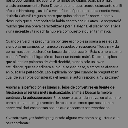
nos propongamos
, independientemente de cuáles sean. En el libro
citado anteriormente, Peter Drucker cuenta que, siendo estudiante de 18
años en Hamburgo, asistió a ver la última ópera que había escrito Verdi,
titulada
Falstaff
. Le gustó tanto que quiso saber más sobre la obra y
descubrió que el compositor la había escrito con 80 años. Le sorprendió
mucho que una ópera caracterizada por “la alegría, el placer por la vida
y una increíble vitalidad” la hubiera compuesto alguien tan mayor.
Cuando a Verdi le preguntaron por qué escribió esa ópera a esa edad,
siendo ya un compositor famoso y respetado, respondió: “Toda mi vida
como músico me esforcé en busca de la perfección. Ésta siempre se me
escapó. Tenía la obligación de hacer un intento más”. Drucker explica
que al leer las palabras de Verdi decidió, siendo solo un joven
estudiante, que se dedicara a lo que se dedicase, siempre se afanaría
en buscar la perfección. Eso explicaría por qué cuando le preguntaban
cuál de sus libros consideraba el mejor, el autor respondía: “El próximo”.
Aspirar a la perfección es bueno si, lejos de convertirse en fuente de
frustración al ser una meta inalcanzable, anima a buscar la mejora
continua y la autosuperación
. Si se convierte, en definitiva, en el camino
para alcanzar la mejor versión de nosotros mismos que nos permita
hacer realidad esas cosas por las que deseamos ser recordados.
Y vosotros/as, ¿os habéis preguntado alguna vez cómo os gustaría que
os recordaran?