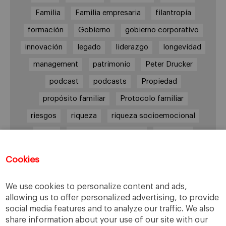
Familia
Familia empresaria
filantropía
formación
Gobierno
gobierno corporativo
innovación
legado
liderazgo
longevidad
management
patrimonio
Peter Drucker
podcast
podcasts
Propiedad
propósito familiar
Protocolo familiar
riesgos
riqueza
riqueza socioemocional
salud
siguiente generación
Sucesión
sucesión familiar
sucesor
Cookies
toma de decisiones
valores
virtudes
We use cookies to personalize content and ads,
allowing us to offer personalized advertising, to provide
social media features and to analyze our traffic. We also
Enlaces
share information about your use of our site with our