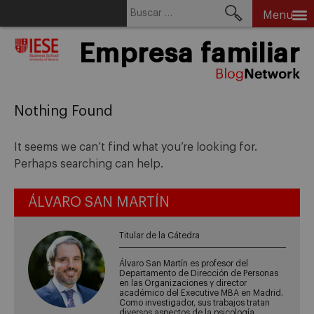
Buscar:
Menu
Skip
Empresa familiar
to
content
Nothing Found
It seems we can’t find what you’re looking for.
Perhaps searching can help.
ÁLVARO SAN MARTÍN
Titular de la Cátedra
Álvaro San Martín es profesor del
Departamento de Dirección de Personas
en las Organizaciones y director
académico del Executive MBA en Madrid.
Como investigador, sus trabajos tratan
diversos aspectos de la psicología