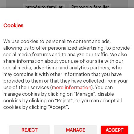
propósito familiar
Protocolo familiar
riesgos
riqueza
riqueza socioemocional
Cookies
salud
siguiente generación
Sucesión
sucesión familiar
sucesor
We use cookies to personalize content and ads,
toma de decisiones
valores
virtudes
allowing us to offer personalized advertising, to provide
social media features and to analyze our traffic. We also
share information about your use of our site with our
social media, advertising and analytics partners, who
may combine it with other information that you have
Enlaces
provided to them or that they have collected from your
use of their services (
more information
). You can
Cátedra de Empresa Familiar
manage cookies by clicking on "Manage", disable
IESE Insight
cookies by clicking on "Reject", or you can accept all
cookies by clicking “Accept”.
REJECT
MANAGE
ACCEPT