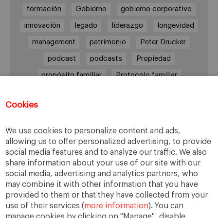
formación
Gobierno
gobierno corporativo
innovación
legado
liderazgo
longevidad
management
patrimonio
Peter Drucker
podcast
podcasts
Propiedad
propósito familiar
Protocolo familiar
riesgos
riqueza
riqueza socioemocional
Cookies
salud
siguiente generación
Sucesión
sucesión familiar
sucesor
We use cookies to personalize content and ads,
toma de decisiones
valores
virtudes
allowing us to offer personalized advertising, to provide
social media features and to analyze our traffic. We also
share information about your use of our site with our
social media, advertising and analytics partners, who
may combine it with other information that you have
Enlaces
provided to them or that they have collected from your
use of their services (
more information
). You can
Cátedra de Empresa Familiar
manage cookies by clicking on "Manage", disable