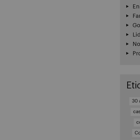
En
Fa
Go
Li
No
Pr
Eti
30 
ca
c
Co