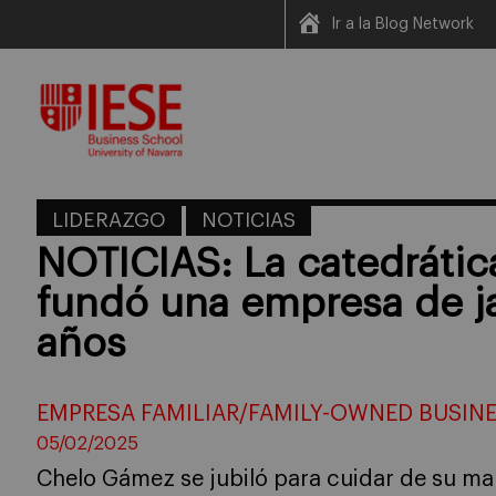
Ir a la Blog Network
Skip
to
content
LIDERAZGO
NOTICIAS
NOTICIAS: La catedráti
fundó una empresa de j
años
EMPRESA FAMILIAR/FAMILY-OWNED BUSIN
05/02/2025
Chelo Gámez se jubiló para cuidar de su ma