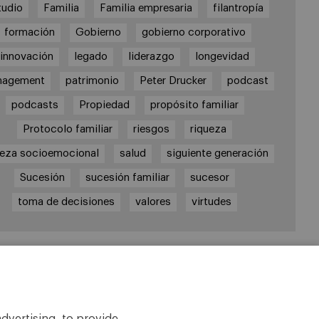
tudio
Familia
Familia empresaria
filantropía
formación
Gobierno
gobierno corporativo
innovación
legado
liderazgo
longevidad
nagement
patrimonio
Peter Drucker
podcast
podcasts
Propiedad
propósito familiar
Protocolo familiar
riesgos
riqueza
ueza socioemocional
salud
siguiente generación
Sucesión
sucesión familiar
sucesor
toma de decisiones
valores
virtudes
laces
tedra de Empresa Familiar