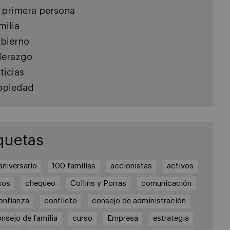
 primera persona
milia
bierno
derazgo
ticias
opiedad
quetas
aniversario
100 familias
accionistas
activos
sos
chequeo
Collins y Porras
comunicación
onfianza
conflicto
consejo de administración
nsejo de familia
curso
Empresa
estrategia