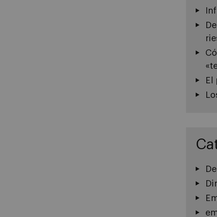
In
De
ri
Có
«t
El
Lo
Ca
De
Di
Em
em