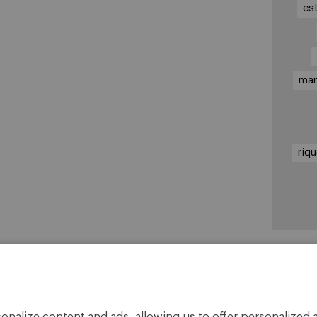
es
ma
riq
En
Cá