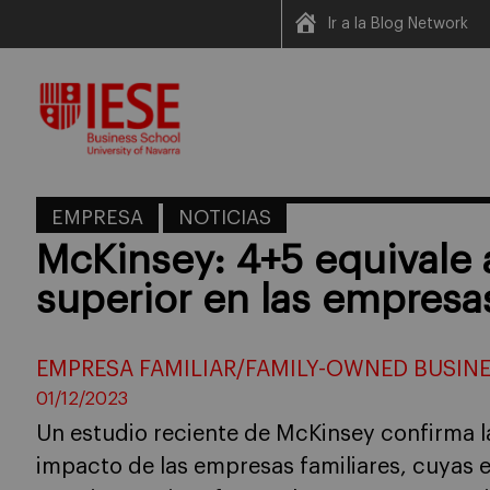
Ir a la Blog Network
Skip
to
content
EMPRESA
NOTICIAS
McKinsey: 4+5 equivale 
superior en las empresas
EMPRESA FAMILIAR/FAMILY-OWNED BUSIN
01/12/2023
Un estudio reciente de McKinsey confirma la
impacto de las empresas familiares, cuyas e