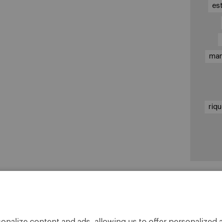
es
ma
riq
En
Cá