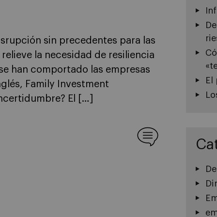
In
De
ri
rupción sin precedentes para las
Có
elieve la necesidad de resiliencia
«t
o se han comportado las empresas
El
inglés, Family Investment
Lo
ncertidumbre? El […]
Ca
De
Di
Em
em