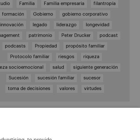
tudio
Familia
Familia empresaria
filantropía
formación
Gobierno
gobierno corporativo
innovación
legado
liderazgo
longevidad
nagement
patrimonio
Peter Drucker
podcast
podcasts
Propiedad
propósito familiar
Protocolo familiar
riesgos
riqueza
ueza socioemocional
salud
siguiente generación
Sucesión
sucesión familiar
sucesor
toma de decisiones
valores
virtudes
laces
tedra de Empresa Familiar