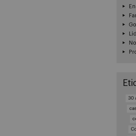
En
Fa
Go
Li
No
Pr
Eti
30 
ca
c
Co