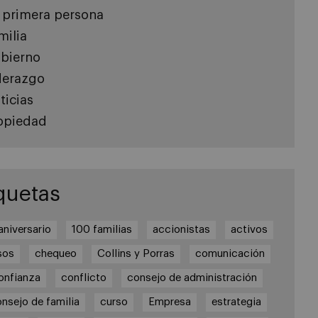
 primera persona
milia
bierno
derazgo
ticias
opiedad
quetas
aniversario
100 familias
accionistas
activos
sos
chequeo
Collins y Porras
comunicación
onfianza
conflicto
consejo de administración
nsejo de familia
curso
Empresa
estrategia