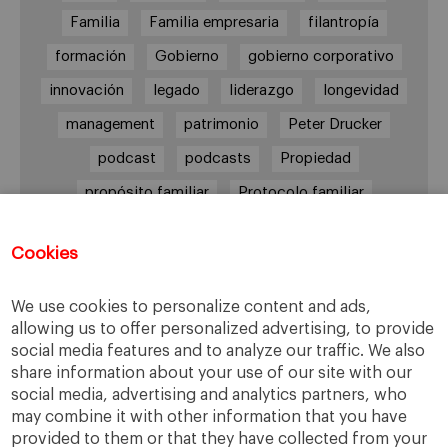
Familia
Familia empresaria
filantropía
formación
Gobierno
gobierno corporativo
innovación
legado
liderazgo
longevidad
management
patrimonio
Peter Drucker
podcast
podcasts
Propiedad
propósito familiar
Protocolo familiar
riesgos
riqueza
riqueza socioemocional
Cookies
salud
siguiente generación
Sucesión
sucesión familiar
sucesor
We use cookies to personalize content and ads,
toma de decisiones
valores
virtudes
allowing us to offer personalized advertising, to provide
social media features and to analyze our traffic. We also
share information about your use of our site with our
social media, advertising and analytics partners, who
may combine it with other information that you have
Enlaces
provided to them or that they have collected from your