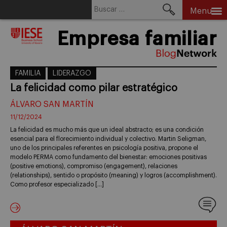
Buscar:
Menu
Skip
Empresa familiar
to
content
FAMILIA
LIDERAZGO
La felicidad como pilar estratégico
ÁLVARO SAN MARTÍN
11/12/2024
La felicidad es mucho más que un ideal abstracto; es una condición
esencial para el florecimiento individual y colectivo. Martin Seligman,
uno de los principales referentes en psicología positiva, propone el
modelo PERMA como fundamento del bienestar: emociones positivas
(positive emotions), compromiso (engagement), relaciones
(relationships), sentido o propósito (meaning) y logros (accomplishment).
Como profesor especializado […]