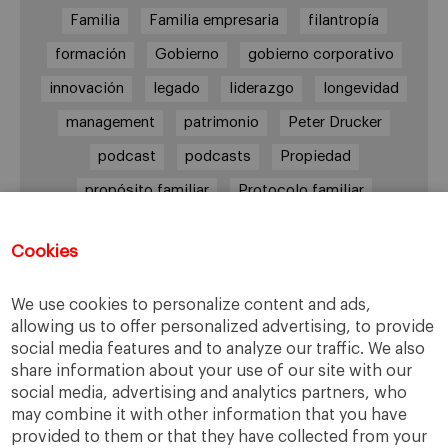
Familia
Familia empresaria
filantropía
formación
Gobierno
gobierno corporativo
innovación
legado
liderazgo
longevidad
management
patrimonio
Peter Drucker
podcast
podcasts
Propiedad
propósito familiar
Protocolo familiar
riesgos
riqueza
riqueza socioemocional
Cookies
salud
siguiente generación
Sucesión
sucesión familiar
sucesor
We use cookies to personalize content and ads,
toma de decisiones
valores
virtudes
allowing us to offer personalized advertising, to provide
social media features and to analyze our traffic. We also
share information about your use of our site with our
social media, advertising and analytics partners, who
may combine it with other information that you have
Enlaces
provided to them or that they have collected from your