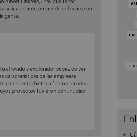
an Albert Einstein), hay que tener
es
ra salir a delante,en vez de enfocarse en
la gente.
ma
riq
tu atrevido y explorador capaz de ver
des características de las empresas
ntes de nuestra historia fueron creados
uyos proyectos tuvieron continuidad
En
Cá