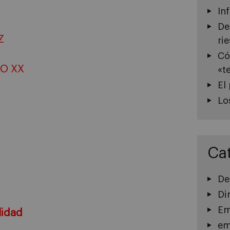
In
De
Z
ri
Có
LO XX
«t
El
Lo
Ca
De
Di
Em
lidad
em