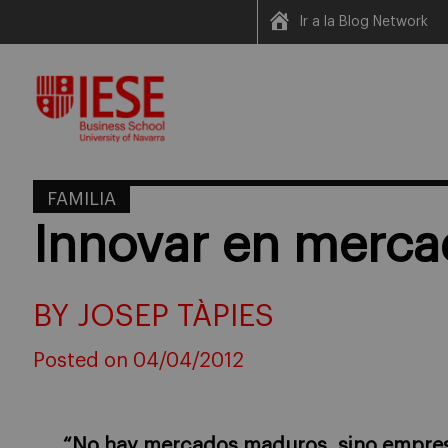
Ir a la Blog Network
Skip
to
content
FAMILIA
Innovar en merc
BY JOSEP TÀPIES
Posted on 04/04/2012
“No hay mercados maduros, sino empresa