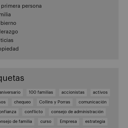
 primera persona
milia
bierno
derazgo
ticias
opiedad
quetas
aniversario
100 familias
accionistas
activos
sos
chequeo
Collins y Porras
comunicación
onfianza
conflicto
consejo de administración
nsejo de familia
curso
Empresa
estrategia