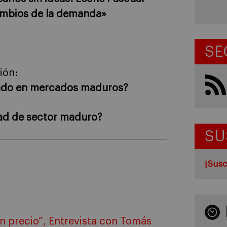
ambios de la demanda»
SE
xión:
ando en mercados maduros?
ad de sector maduro?
SU
¡Susc
un precio”, Entrevista con Tomás