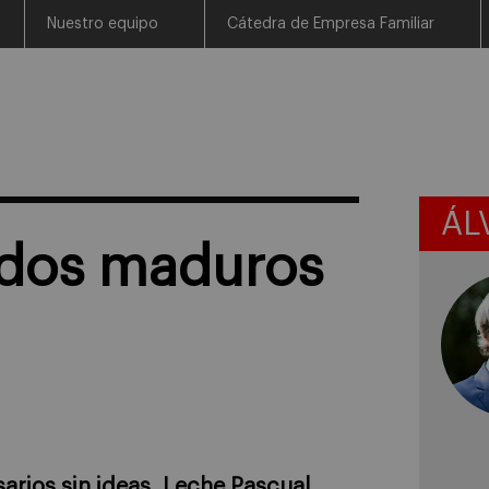
Nuestro equipo
Cátedra de Empresa Familiar
ÁL
ados maduros
rios sin ideas. Leche Pascual