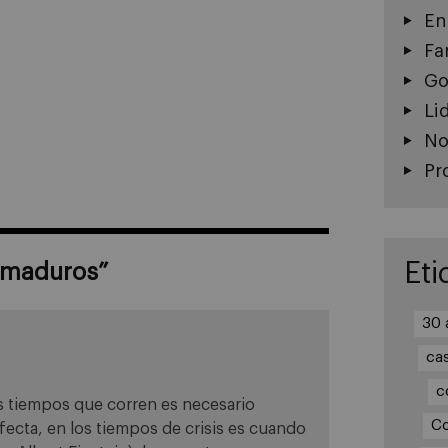
En
Fa
Go
Li
No
Pr
Eti
 maduros
”
30 
ca
c
s tiempos que corren es necesario
Co
fecta, en los tiempos de crisis es cuando