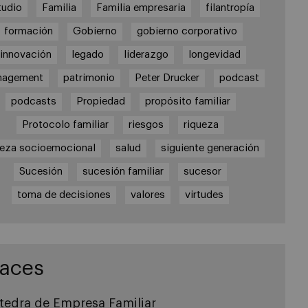
tudio
Familia
Familia empresaria
filantropía
formación
Gobierno
gobierno corporativo
innovación
legado
liderazgo
longevidad
nagement
patrimonio
Peter Drucker
podcast
podcasts
Propiedad
propósito familiar
Protocolo familiar
riesgos
riqueza
ueza socioemocional
salud
siguiente generación
Sucesión
sucesión familiar
sucesor
toma de decisiones
valores
virtudes
laces
tedra de Empresa Familiar