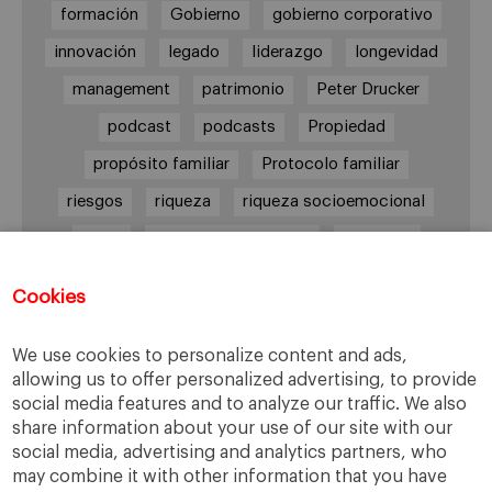
formación
Gobierno
gobierno corporativo
innovación
legado
liderazgo
longevidad
management
patrimonio
Peter Drucker
podcast
podcasts
Propiedad
propósito familiar
Protocolo familiar
riesgos
riqueza
riqueza socioemocional
salud
siguiente generación
Sucesión
sucesión familiar
sucesor
Cookies
toma de decisiones
valores
virtudes
We use cookies to personalize content and ads,
allowing us to offer personalized advertising, to provide
social media features and to analyze our traffic. We also
Enlaces
share information about your use of our site with our
social media, advertising and analytics partners, who
Cátedra de Empresa Familiar
may combine it with other information that you have
IESE Insight