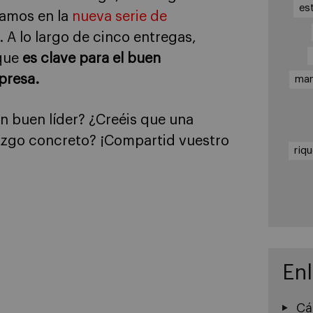
es
lamos en la
nueva serie de
. A lo largo de cinco entregas,
 que
es clave para el buen
presa.
ma
n buen líder? ¿Creéis que una
razgo concreto? ¡Compartid vuestro
riq
En
Cá