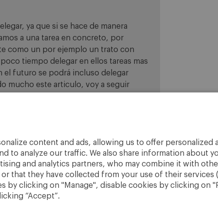
legar, ya que si se hace de manera
amos a una tarea en concreto, por
e como un por ejemplo un trato con
 poco tiempo delegar en ellos tareas mas
n el futuro se podrá incluso delegar
do mucho este articulo, voy a seguir
onalize content and ads, allowing us to offer personalized a
nd to analyze our traffic. We also share information about yo
rtising and analytics partners, who may combine it with othe
r that they have collected from your use of their services 
 by clicking on "Manage", disable cookies by clicking on "R
licking “Accept”.