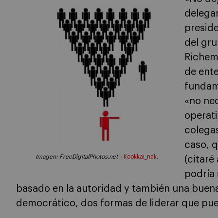
delegar
preside
del gru
Richem
de ente
fundame
«no ne
operati
colegas
caso, q
Imagen:
FreeDigitalPhotos.net –
Kookkai_nak
.
(citaré
podría 
basado en la autoridad y también una buen
democrático, dos formas de liderar que pu