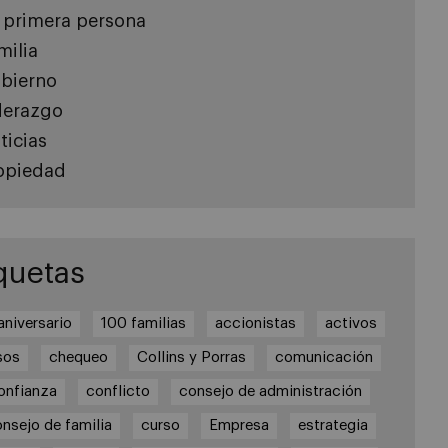
 primera persona
milia
bierno
derazgo
ticias
opiedad
quetas
aniversario
100 familias
accionistas
activos
sos
chequeo
Collins y Porras
comunicación
onfianza
conflicto
consejo de administración
nsejo de familia
curso
Empresa
estrategia