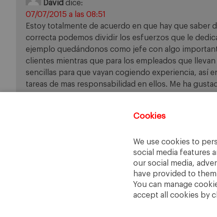
David
dice:
07/07/2015 a las 08:51
Estoy totalmente de acuerdo en que hay que saber de
correcta podemos dividir los esfuerzos que le dedic
ejemplo quedándonos como jefe con algo important
clientes mientras que para los empleados que llevan
sencillas para que vayan cogiendo experiencia, así e
tareas de mas responsabilidad en ellos. Me ha gusta
dando una vuelta por el blog.
Cookies
Comments are closed.
We use cookies to pers
social media features a
our social media, adve
have provided to them o
You can manage cookies
accept all cookies by c