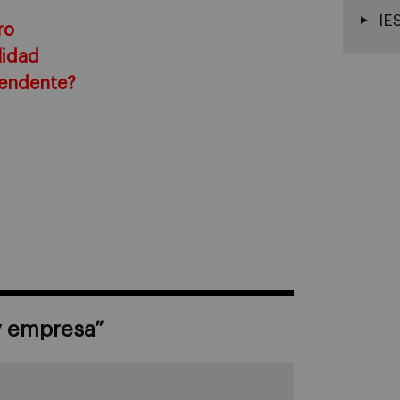
IE
ro
lidad
cendente?
y empresa
”