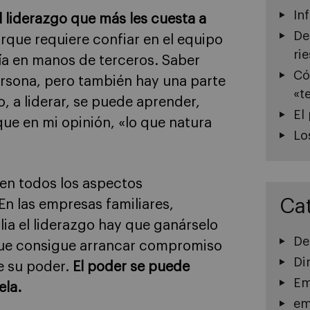
In
l liderazgo que más les cuesta a
De
porque requiere confiar en el equipo
ri
día en manos de terceros. Saber
Có
ersona, pero también hay una parte
«t
 a liderar, se puede aprender,
El
ue en mi opinión, «lo que natura
Lo
 en todos los aspectos
Ca
En las empresas familiares,
lia el liderazgo hay que ganárselo
De
 que consigue arrancar compromiso
Di
e su poder.
El poder se puede
Em
ela.
em