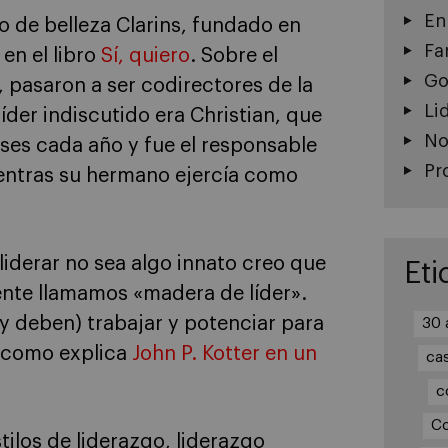
En
 de belleza Clarins, fundado en
Fa
en el libro
Sí, quiero
. Sobre el
Go
, pasaron a ser codirectores de la
Li
íder indiscutido era Christian, que
No
ses cada año y fue el responsable
Pr
ientras su hermano ejercía como
iderar no sea algo innato creo que
Eti
nte llamamos «madera de líder».
y deben) trabajar y potenciar para
30 
z, como explica
John P. Kotter en un
ca
c
Co
tilos de liderazgo, liderazgo