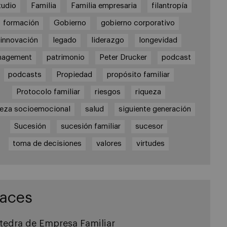
tudio
Familia
Familia empresaria
filantropía
formación
Gobierno
gobierno corporativo
innovación
legado
liderazgo
longevidad
nagement
patrimonio
Peter Drucker
podcast
podcasts
Propiedad
propósito familiar
Protocolo familiar
riesgos
riqueza
ueza socioemocional
salud
siguiente generación
Sucesión
sucesión familiar
sucesor
toma de decisiones
valores
virtudes
laces
tedra de Empresa Familiar