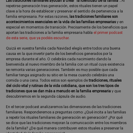
Las
tradiciones familiares ayudan a crear “la identidad de la familia”.
Al
repetirse generación tras generación, estos rituales tienen un papel
clave a la hora de establecer y preservar el sentido de pertenencia a la
familia empresaria. Por estas razones,
las tradiciones familiares son
acontecimientos esenciales en la vida de las familias empresarias
y en
especial en momentos de transición. Precisamente de los beneficios que
aportan las tradiciones a la familia empresaria habla
el primer podcast
de esta serie, que ya podéis escuchar
.
Quizá en vuestra familia cada Navidad elegís entre todos una buena
causa en la que invertir parte de los beneficios generados por la
empresa durante el año. O celebráis cada nacimiento dando la
bienvenida al nuevo miembro de la familia con un ritual cuya existencia
se remonta varias generaciones. También es muy posible que cada
familiar tenga asignado su sitio en la mesa cuando celebráis una
comida o una cena. Todos estos son ejemplos de
tradiciones, rituales
del ciclo vital y rutinas de la vida cotidiana, que son los tres tipos de
tradiciones que se dan más a menudo en la familia empresaria
y que
descubriremos en la segunda cápsula de audio.
En el tercer podcast analizaremos las dimensiones de las tradiciones
familiares. Responderemos a preguntas como: ¿Qué incita a las familias
a repetir los rituales familiares de generación en generación? ¿Por qué
se dice que las tradiciones mejoran la comunicación entre los miembros
de la familia? ¿De qué manera contribuyen estos rituales a preservar la