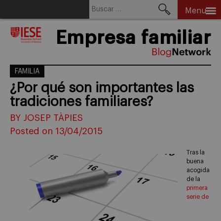
Buscar:
Menu
Skip
Empresa familiar
to
content
FAMILIA
¿Por qué son importantes las
tradiciones familiares?
BY JOSEP TÀPIES
Posted on 13/04/2015
Tras la
buena
acogida
de la
primera
serie de