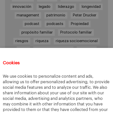
innovación
legado
liderazgo
longevidad
management
patrimonio
Peter Drucker
podcast
podcasts
Propiedad
propósito familiar
Protocolo familiar
riesgos
riqueza
riqueza socioemocional
salud
siguiente generación
Sucesión
sucesión familiar
sucesor
Cookies
toma de decisiones
valores
virtudes
We use cookies to personalize content and ads,
allowing us to offer personalized advertising, to provide
social media features and to analyze our traffic. We also
Enlaces
share information about your use of our site with our
social media, advertising and analytics partners, who
Cátedra de Empresa Familiar
may combine it with other information that you have
IESE Insight
provided to them or that they have collected from your