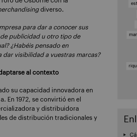
a Toro de Osborne con la
es
erchandising
diverso.
mpresa para dar a conocer sus
ma
de publicidad u otro tipo de
al? ¿Habéis pensado en
a dar visibilidad a vuestras marcas?
riq
daptarse al contexto
ado su capacidad innovadora en
. En 1972, se convirtió en el
cializadora y distribuidora
En
ales de distribución tradicionales y
Cá