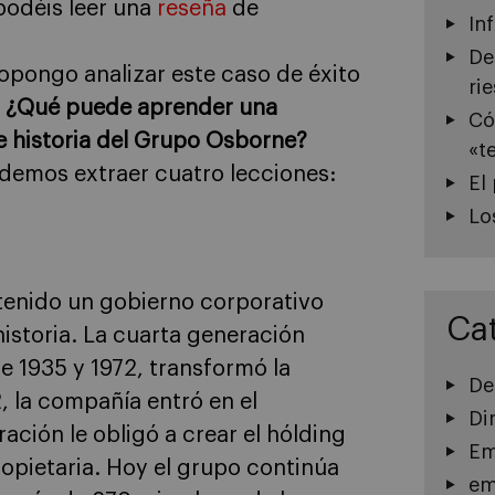
podéis leer una
reseña
de
In
De
ropongo analizar este caso de éxito
ri
.
¿Qué puede aprender una
Có
e historia del Grupo Osborne?
«t
demos extraer cuatro lecciones:
El
Lo
tenido un gobierno corporativo
Ca
historia. La cuarta generación
e 1935 y 1972, transformó la
De
 la compañía entró en el
Di
ación le obligó a crear el hólding
Em
opietaria. Hoy el grupo continúa
em