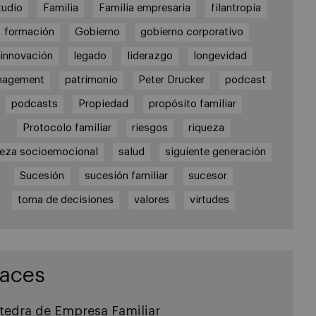
tudio
Familia
Familia empresaria
filantropía
formación
Gobierno
gobierno corporativo
innovación
legado
liderazgo
longevidad
nagement
patrimonio
Peter Drucker
podcast
podcasts
Propiedad
propósito familiar
Protocolo familiar
riesgos
riqueza
ueza socioemocional
salud
siguiente generación
Sucesión
sucesión familiar
sucesor
toma de decisiones
valores
virtudes
laces
tedra de Empresa Familiar