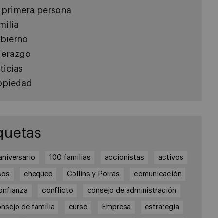
 primera persona
milia
bierno
derazgo
ticias
opiedad
quetas
aniversario
100 familias
accionistas
activos
sos
chequeo
Collins y Porras
comunicación
onfianza
conflicto
consejo de administración
nsejo de familia
curso
Empresa
estrategia