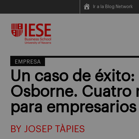
Ir a la Blog Network
Skip
to
content
EMPRESA
Un caso de éxito:
Osborne. Cuatro r
para empresarios 
BY JOSEP TÀPIES