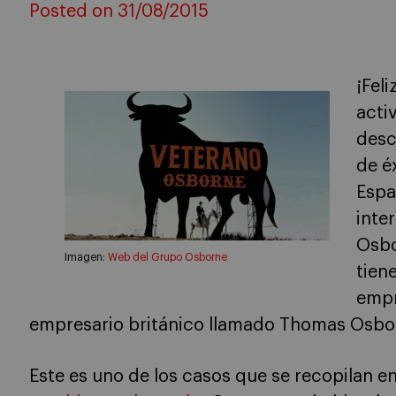
Posted on 31/08/2015
¡Fel
acti
desc
de é
Espa
inte
Osbo
Imagen:
Web del Grupo Osborne
tien
empr
empresario británico llamado Thomas Osborn
Este es uno de los casos que se recopilan en