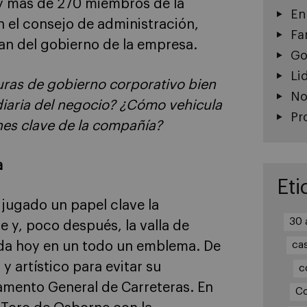
ay más de 270 miembros de la
En
n el consejo de administración,
Fa
an del gobierno de la empresa.
Go
Li
turas de gobierno corporativo bien
No
diaria del negocio? ¿Cómo vehicula
Pr
ones clave de la compañía?
a
Eti
 jugado un papel clave la
30 
e y, poco después, la valla de
da hoy en un todo un emblema. De
ca
y artístico para evitar su
c
lamento General de Carreteras. En
Co