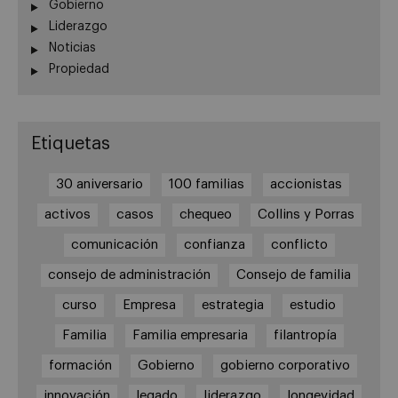
Gobierno
Liderazgo
Noticias
Propiedad
Etiquetas
30 aniversario
100 familias
accionistas
activos
casos
chequeo
Collins y Porras
comunicación
confianza
conflicto
consejo de administración
Consejo de familia
curso
Empresa
estrategia
estudio
Familia
Familia empresaria
filantropía
formación
Gobierno
gobierno corporativo
innovación
legado
liderazgo
longevidad