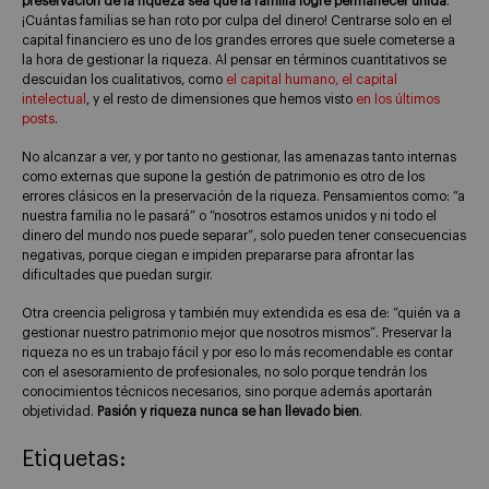
preservación de la riqueza sea que la familia logre permanecer unida
.
¡Cuántas familias se han roto por culpa del dinero! Centrarse solo en el
capital financiero es uno de los grandes errores que suele cometerse a
la hora de gestionar la riqueza. Al pensar en términos cuantitativos se
descuidan los cualitativos, como
el capital humano, el capital
intelectual
, y el resto de dimensiones que hemos visto
en los últimos
posts
.
No alcanzar a ver, y por tanto no gestionar, las amenazas tanto internas
como externas que supone la gestión de patrimonio es otro de los
errores clásicos en la preservación de la riqueza. Pensamientos como: “a
nuestra familia no le pasará” o “nosotros estamos unidos y ni todo el
dinero del mundo nos puede separar”, solo pueden tener consecuencias
negativas, porque ciegan e impiden prepararse para afrontar las
dificultades que puedan surgir.
Otra creencia peligrosa y también muy extendida es esa de: “quién va a
gestionar nuestro patrimonio mejor que nosotros mismos”. Preservar la
riqueza no es un trabajo fácil y por eso lo más recomendable es contar
con el asesoramiento de profesionales, no solo porque tendrán los
conocimientos técnicos necesarios, sino porque además aportarán
objetividad.
Pasión y riqueza nunca se han llevado bien
.
Etiquetas: