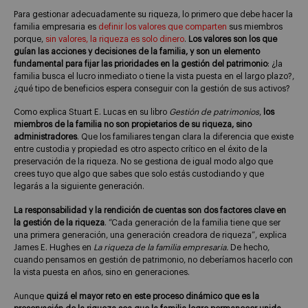
Para gestionar adecuadamente su riqueza, lo primero que debe hacer la
familia empresaria es
definir los valores que comparten
sus miembros
porque,
sin valores, la riqueza es solo dinero
.
Los valores son los que
guían las acciones y decisiones de la familia, y son un elemento
fundamental para fijar las prioridades en la gestión del patrimonio
: ¿la
familia busca el lucro inmediato o tiene la vista puesta en el largo plazo?,
¿qué tipo de beneficios espera conseguir con la gestión de sus activos?
Como explica Stuart E. Lucas en su libro
Gestión de patrimonios
,
los
miembros de la familia no son propietarios de su riqueza, sino
administradores
. Que los familiares tengan clara la diferencia que existe
entre custodia y propiedad es otro aspecto crítico en el éxito de la
preservación de la riqueza. No se gestiona de igual modo algo que
crees tuyo que algo que sabes que solo estás custodiando y que
legarás a la siguiente generación.
La responsabilidad y la rendición de cuentas son dos factores clave en
la gestión de la riqueza
. “Cada generación de la familia tiene que ser
una primera generación, una generación creadora de riqueza”, explica
James E. Hughes en
La riqueza de la familia empresaria.
De hecho,
cuando pensamos en gestión de patrimonio, no deberíamos hacerlo con
la vista puesta en años, sino en generaciones.
Aunque
quizá el mayor reto en este proceso dinámico que es la