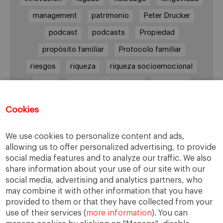
management
patrimonio
Peter Drucker
podcast
podcasts
Propiedad
propósito familiar
Protocolo familiar
riesgos
riqueza
riqueza socioemocional
salud
siguiente generación
Sucesión
sucesión familiar
sucesor
Cookies
toma de decisiones
valores
virtudes
We use cookies to personalize content and ads,
allowing us to offer personalized advertising, to provide
social media features and to analyze our traffic. We also
Enlaces
share information about your use of our site with our
social media, advertising and analytics partners, who
Cátedra de Empresa Familiar
may combine it with other information that you have
IESE Insight
provided to them or that they have collected from your
use of their services (
more information
). You can