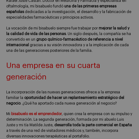
Rafael Juste Castán. Doctor en Medicina y Farmacia y especialista en
oftalmología, mi bisabuelo fundó
una de las primeras empresas
españolas
dedicadas a la investigación, el desarrollo y la fabricación de
especialidades farmacéuticas y principios activos.
La vocación de mi bisabuelo siempre fue trabajar por
mejorar la salud y
la calidad de vida de las personas
. Un siglo después, la compañía se ha
convertido en un
grupo químico-farmacéutico de referencia a nivel
internacional
gracias a su visión innovadora y a la implicación de cada
una de las generaciones posteriores de la familia.
Una empresa en su cuarta
generación
La incorporación de las nuevas generaciones ofrece a la empresa
familiar la
oportunidad de hacer un replanteamiento estratégico del
negocio
. ¿Qué ha aportado cada nueva generación al negocio?
Mi
bisabuelo es el emprendedor
, quien crea la empresa con su impulso y
determinación. La segunda generación, formada por mi abuelo Luis
Juste y mi tía Matilde Juste,
desarrolla toda la parte comercial en España
a través de una red de visitadores médicos y, también, incorpora
diversas innovaciones terapéuticas al portafolio.