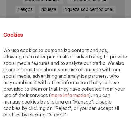
riesgos
riqueza
riqueza socioemocional
salud
siguiente generación
Sucesión
sucesión familiar
sucesor
Cookies
toma de decisiones
valores
virtudes
We use cookies to personalize content and ads,
allowing us to offer personalized advertising, to provide
social media features and to analyze our traffic. We also
Enlaces
share information about your use of our site with our
social media, advertising and analytics partners, who
Cátedra de Empresa Familiar
may combine it with other information that you have
IESE Insight
provided to them or that they have collected from your
use of their services (
more information
). You can
manage cookies by clicking on "Manage", disable
cookies by clicking on "Reject", or you can accept all
cookies by clicking “Accept”.