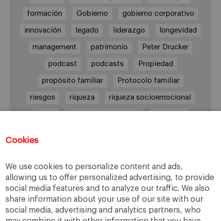
formación
Gobierno
gobierno corporativo
innovación
legado
liderazgo
longevidad
management
patrimonio
Peter Drucker
podcast
podcasts
Propiedad
propósito familiar
Protocolo familiar
riesgos
riqueza
riqueza socioemocional
salud
siguiente generación
Sucesión
sucesión familiar
sucesor
Cookies
toma de decisiones
valores
virtudes
We use cookies to personalize content and ads,
allowing us to offer personalized advertising, to provide
social media features and to analyze our traffic. We also
Enlaces
share information about your use of our site with our
social media, advertising and analytics partners, who
Cátedra de Empresa Familiar