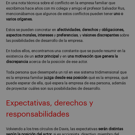
En una nota técnica sobre el conflicto en la empresa familiar que
escribimos hace años con mi colega y amigo el profesor Salvador Rus,
mencionábamos que algunos de estos conflictos pueden tener
uno o
varios orígenes.
Estos se pueden concretar en
afectividades
,
derechos
y
obligaciones,
aspectos morales, intereses
y
preferencias
, y
visiones discrepantes
sobre
las posibilidades de desarrollo de la empresa.
En todos ellos, encontramos una constante que se puede resumir en la
existencia de un
actor principal
y en
una motivación que genera la
discrepancia
acerca de la posición de ese actor.
Toda persona que desempeña un rol en ese sistema tridimensional que
es la empresa familiar
juzga desde esa posición
qué es la empresa, qué
puede esperar de ella, qué espera la empresa de esa persona, además
de proyectar cuáles son sus posibilidades de desarrollo.
Expectativas, derechos y
responsabilidades
Volviendo a los tres círculos de Davis, las expectativas
serán distintas
según la posición del actor
: si es accionista, directivo, miembro del