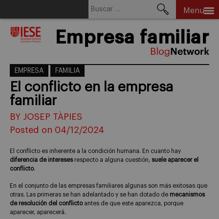
Buscar:
Menu
Skip
Empresa familiar
to
content
EMPRESA
FAMILIA
El conflicto en la empresa
familiar
BY JOSEP TÀPIES
Posted on 04/12/2024
El conflicto es inherente a la condición humana. En cuanto hay
diferencia de intereses
respecto a alguna cuestión,
suele aparecer el
conflicto
.
En el conjunto de las empresas familiares algunas son más exitosas que
otras. Las primeras se han adelantado y se han dotado de
mecanismos
de resolución del conflicto
antes de que este aparezca, porque
aparecer, aparecerá.