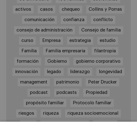
activos
casos
chequeo
Collins y Porras
comunicación
confianza
conflicto
consejo de administración
Consejo de familia
curso
Empresa
estrategia
estudio
Familia
Familia empresaria
filantropía
formación
Gobierno
gobierno corporativo
innovación
legado
liderazgo
longevidad
management
patrimonio
Peter Drucker
podcast
podcasts
Propiedad
propósito familiar
Protocolo familiar
riesgos
riqueza
riqueza socioemocional
salud
siguiente generación
Sucesión
sucesión familiar
sucesor