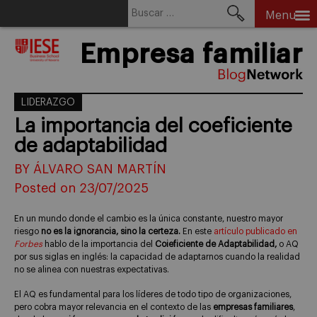
Buscar:
Menu
Skip
Empresa familiar
to
content
LIDERAZGO
La importancia del coeficiente
de adaptabilidad
BY ÁLVARO SAN MARTÍN
Posted on 23/07/2025
En un mundo donde el cambio es la única constante, nuestro mayor
riesgo
no es la ignorancia, sino la certeza.
En este
artículo publicado en
Forbes
hablo de la importancia del
Coieficiente de Adaptabilidad,
o AQ
por sus siglas en inglés: la capacidad de adaptarnos cuando la realidad
no se alinea con nuestras expectativas.
El AQ es fundamental para los líderes de todo tipo de organizaciones,
pero cobra mayor relevancia en el contexto de las
empresas familiares
,