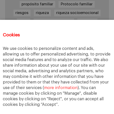
propósito familiar
Protocolo familiar
riesgos
riqueza
riqueza socioemocional
salud
siguiente generación
Sucesión
sucesión familiar
sucesor
Cookies
toma de decisiones
valores
virtudes
We use cookies to personalize content and ads,
allowing us to offer personalized advertising, to provide
social media features and to analyze our traffic. We also
Enlaces
share information about your use of our site with our
social media, advertising and analytics partners, who
Cátedra de Empresa Familiar
may combine it with other information that you have
IESE Insight
provided to them or that they have collected from your
use of their services (
more information
). You can
manage cookies by clicking on "Manage", disable
cookies by clicking on "Reject", or you can accept all
cookies by clicking “Accept”.