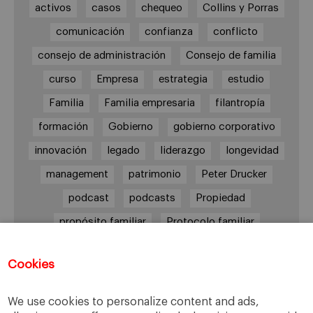
activos
casos
chequeo
Collins y Porras
comunicación
confianza
conflicto
consejo de administración
Consejo de familia
curso
Empresa
estrategia
estudio
Familia
Familia empresaria
filantropía
formación
Gobierno
gobierno corporativo
innovación
legado
liderazgo
longevidad
management
patrimonio
Peter Drucker
podcast
podcasts
Propiedad
propósito familiar
Protocolo familiar
riesgos
riqueza
riqueza socioemocional
Cookies
salud
siguiente generación
Sucesión
sucesión familiar
sucesor
We use cookies to personalize content and ads,