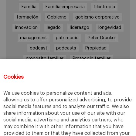
Familia
Familia empresaria
filantropía
formación
Gobierno
gobierno corporativo
innovación
legado
liderazgo
longevidad
management
patrimonio
Peter Drucker
podcast
podcasts
Propiedad
propósito familiar
Protocolo familiar
riesgos
riqueza
riqueza socioemocional
Cookies
salud
siguiente generación
Sucesión
sucesión familiar
sucesor
We use cookies to personalize content and ads,
toma de decisiones
valores
virtudes
allowing us to offer personalized advertising, to provide
social media features and to analyze our traffic. We also
share information about your use of our site with our
social media, advertising and analytics partners, who
may combine it with other information that you have
Enlaces
provided to them or that they have collected from your