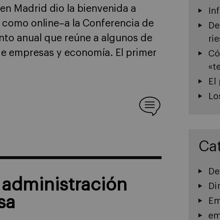
 en Madrid dio la bienvenida a
In
 como online–a la Conferencia de
De
nto anual que reúne a algunos de
ri
de empresas y economía. El primer
Có
«t
El
Lo
Ca
De
e administración
Di
sa
Em
em