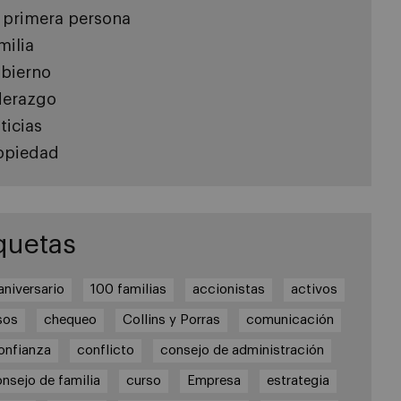
 primera persona
milia
bierno
derazgo
ticias
opiedad
quetas
aniversario
100 familias
accionistas
activos
sos
chequeo
Collins y Porras
comunicación
onfianza
conflicto
consejo de administración
nsejo de familia
curso
Empresa
estrategia