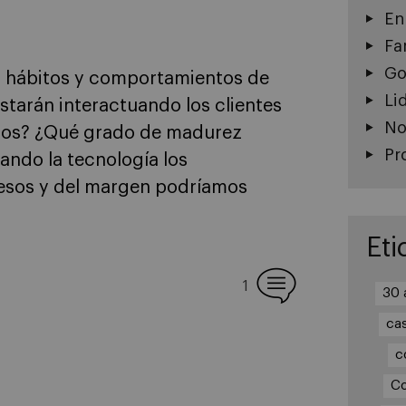
En
Fa
Go
os hábitos y comportamientos de
Li
tarán interactuando los clientes
No
años? ¿Qué grado de madurez
Pr
cando la tecnología los
esos y del margen podríamos
Eti
1
30 
ca
c
Co