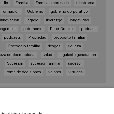
tudio
Familia
Familia empresaria
filantropía
formación
Gobierno
gobierno corporativo
innovación
legado
liderazgo
longevidad
nagement
patrimonio
Peter Drucker
podcast
podcasts
Propiedad
propósito familiar
Protocolo familiar
riesgos
riqueza
ueza socioemocional
salud
siguiente generación
Sucesión
sucesión familiar
sucesor
toma de decisiones
valores
virtudes
laces
tedra de Empresa Familiar