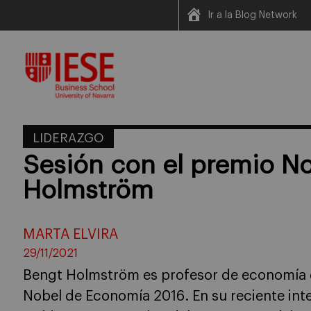
Ir a la Blog Network
Skip
to
content
LIDERAZGO
Sesión con el premio N
Holmström
MARTA ELVIRA
29/11/2021
Bengt Holmström es profesor de economía 
Nobel de Economía 2016. En su reciente int