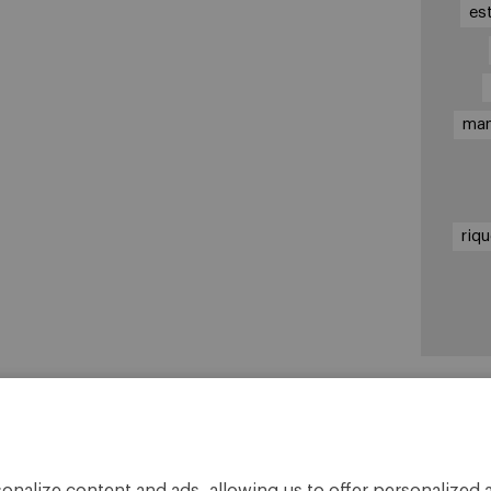
es
ma
riq
En
Cá