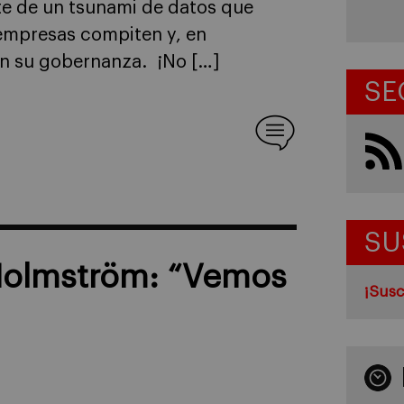
te de un tsunami de datos que
 empresas compiten y, en
án su gobernanza. ¡No […]
SE
SU
Holmström: “Vemos
¡Susc