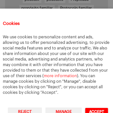
propósito familiar
Protocolo familiar
riesgos
riqueza
riqueza socioemocional
Cookies
salud
siguiente generación
Sucesión
sucesión familiar
sucesor
We use cookies to personalize content and ads,
toma de decisiones
valores
virtudes
allowing us to offer personalized advertising, to provide
social media features and to analyze our traffic. We also
share information about your use of our site with our
social media, advertising and analytics partners, who
may combine it with other information that you have
Enlaces
provided to them or that they have collected from your
use of their services (
more information
). You can
Cátedra de Empresa Familiar
manage cookies by clicking on "Manage", disable
IESE Insight
cookies by clicking on "Reject", or you can accept all
cookies by clicking “Accept”.
REJECT
MANAGE
ACCEPT