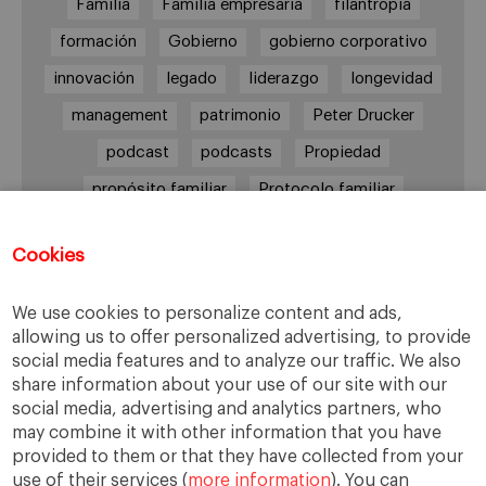
Familia
Familia empresaria
filantropía
formación
Gobierno
gobierno corporativo
innovación
legado
liderazgo
longevidad
management
patrimonio
Peter Drucker
podcast
podcasts
Propiedad
propósito familiar
Protocolo familiar
riesgos
riqueza
riqueza socioemocional
Cookies
salud
siguiente generación
Sucesión
sucesión familiar
sucesor
We use cookies to personalize content and ads,
toma de decisiones
valores
virtudes
allowing us to offer personalized advertising, to provide
social media features and to analyze our traffic. We also
share information about your use of our site with our
social media, advertising and analytics partners, who
may combine it with other information that you have
Enlaces
provided to them or that they have collected from your
use of their services (
more information
). You can
Cátedra de Empresa Familiar