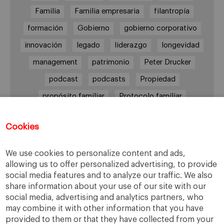
Familia
Familia empresaria
filantropía
formación
Gobierno
gobierno corporativo
innovación
legado
liderazgo
longevidad
management
patrimonio
Peter Drucker
podcast
podcasts
Propiedad
propósito familiar
Protocolo familiar
riesgos
riqueza
riqueza socioemocional
Cookies
salud
siguiente generación
Sucesión
sucesión familiar
sucesor
We use cookies to personalize content and ads,
toma de decisiones
valores
virtudes
allowing us to offer personalized advertising, to provide
social media features and to analyze our traffic. We also
share information about your use of our site with our
social media, advertising and analytics partners, who
may combine it with other information that you have
Enlaces
provided to them or that they have collected from your