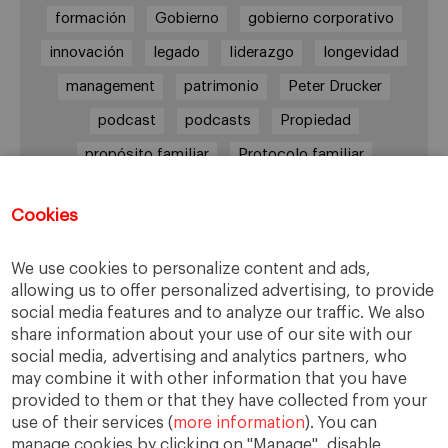
formación
Gobierno
gobierno corporativo
innovación
legado
liderazgo
longevidad
management
patrimonio
Peter Drucker
podcast
podcasts
Propiedad
propósito familiar
Protocolo familiar
riesgos
riqueza
riqueza socioemocional
Cookies
salud
siguiente generación
Sucesión
sucesión familiar
sucesor
We use cookies to personalize content and ads,
toma de decisiones
valores
virtudes
allowing us to offer personalized advertising, to provide
social media features and to analyze our traffic. We also
share information about your use of our site with our
social media, advertising and analytics partners, who
may combine it with other information that you have
Enlaces
provided to them or that they have collected from your
use of their services (
more information
). You can
Cátedra de Empresa Familiar
manage cookies by clicking on "Manage", disable