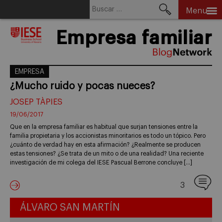
Buscar:
Menu
Skip
Empresa familiar
to
content
EMPRESA
¿Mucho ruido y pocas nueces?
JOSEP TÀPIES
19/06/2017
Que en la empresa familiar es habitual que surjan tensiones entre la
familia propietaria y los accionistas minoritarios es todo un tópico. Pero
¿cuánto de verdad hay en esta afirmación? ¿Realmente se producen
estas tensiones? ¿Se trata de un mito o de una realidad? Una reciente
investigación de mi colega del IESE Pascual Berrone concluye […]
3
ÁLVARO SAN MARTÍN