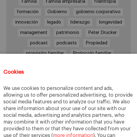
Familia
Familia empresaria
filantropía
formación
Gobierno
gobierno corporativo
innovación
legado
liderazgo
longevidad
management
patrimonio
Peter Drucker
podcast
podcasts
Propiedad
propósito familiar
Protocolo familiar
riesgos
riqueza
riqueza socioemocional
Cookies
salud
siguiente generación
Sucesión
sucesión familiar
sucesor
We use cookies to personalize content and ads,
toma de decisiones
valores
virtudes
allowing us to offer personalized advertising, to provide
social media features and to analyze our traffic. We also
share information about your use of our site with our
social media, advertising and analytics partners, who
may combine it with other information that you have
Enlaces
provided to them or that they have collected from your
use of their services (
more information
). You can
Cátedra de Empresa Familiar