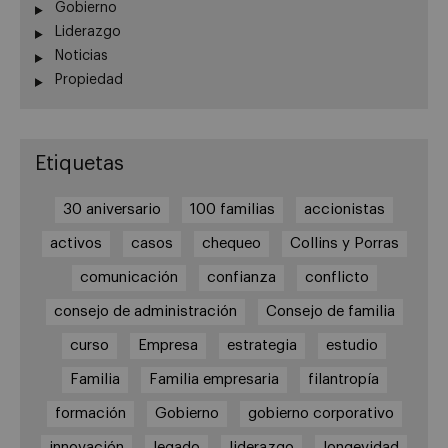
Gobierno
Liderazgo
Noticias
Propiedad
Etiquetas
30 aniversario
100 familias
accionistas
activos
casos
chequeo
Collins y Porras
comunicación
confianza
conflicto
consejo de administración
Consejo de familia
curso
Empresa
estrategia
estudio
Familia
Familia empresaria
filantropía
formación
Gobierno
gobierno corporativo
innovación
legado
liderazgo
longevidad