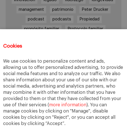
management
patrimonio
Peter Drucker
podcast
podcasts
Propiedad
propósito familiar
Protocolo familiar
riesgos
riqueza
riqueza socioemocional
Cookies
salud
siguiente generación
Sucesión
sucesión familiar
sucesor
We use cookies to personalize content and ads,
allowing us to offer personalized advertising, to provide
toma de decisiones
valores
virtudes
social media features and to analyze our traffic. We also
share information about your use of our site with our
social media, advertising and analytics partners, who
may combine it with other information that you have
Enlaces
provided to them or that they have collected from your
use of their services (
more information
). You can
Cátedra de Empresa Familiar
manage cookies by clicking on "Manage", disable
IESE Insight
cookies by clicking on "Reject", or you can accept all
cookies by clicking “Accept”.