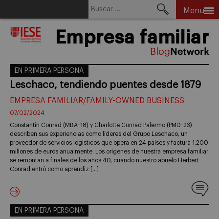
Buscar:
Menu
Skip
Empresa familiar
to
content
EN PRIMERA PERSONA
Leschaco, tendiendo puentes desde 1879
EMPRESA FAMILIAR/FAMILY-OWNED BUSINESS
07/02/2024
Constantin Conrad (MBA-18) y Charlotte Conrad Palermo (PMD-23)
describen sus experiencias como líderes del Grupo Leschaco, un
proveedor de servicios logísticos que opera en 24 países y factura 1.200
millones de euros anualmente. Los orígenes de nuestra empresa familiar
se remontan a finales de los años 40, cuando nuestro abuelo Herbert
Conrad entró como aprendiz […]
EN PRIMERA PERSONA