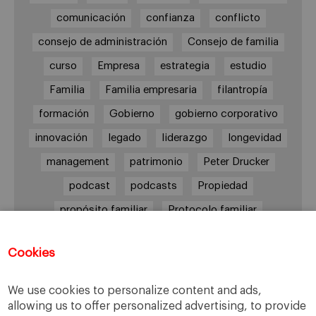
comunicación
confianza
conflicto
consejo de administración
Consejo de familia
curso
Empresa
estrategia
estudio
Familia
Familia empresaria
filantropía
formación
Gobierno
gobierno corporativo
innovación
legado
liderazgo
longevidad
management
patrimonio
Peter Drucker
podcast
podcasts
Propiedad
propósito familiar
Protocolo familiar
riesgos
riqueza
riqueza socioemocional
Cookies
salud
siguiente generación
Sucesión
sucesión familiar
sucesor
We use cookies to personalize content and ads,
allowing us to offer personalized advertising, to provide
toma de decisiones
valores
virtudes