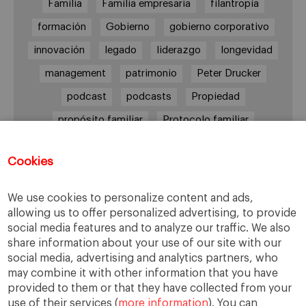
Familia
Familia empresaria
filantropía
formación
Gobierno
gobierno corporativo
innovación
legado
liderazgo
longevidad
management
patrimonio
Peter Drucker
podcast
podcasts
Propiedad
propósito familiar
Protocolo familiar
riesgos
riqueza
riqueza socioemocional
Cookies
salud
siguiente generación
Sucesión
sucesión familiar
sucesor
We use cookies to personalize content and ads,
allowing us to offer personalized advertising, to provide
toma de decisiones
valores
virtudes
social media features and to analyze our traffic. We also
share information about your use of our site with our
social media, advertising and analytics partners, who
may combine it with other information that you have
Enlaces
provided to them or that they have collected from your
use of their services (
more information
). You can
Cátedra de Empresa Familiar