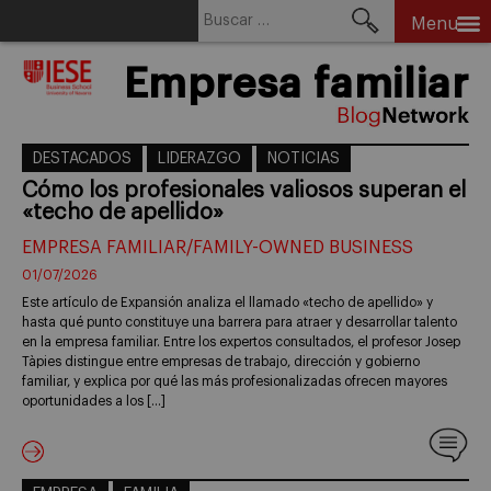
Buscar:
Menu
Skip
Empresa familiar
to
content
DESTACADOS
LIDERAZGO
NOTICIAS
Cómo los profesionales valiosos superan el
«techo de apellido»
EMPRESA FAMILIAR/FAMILY-OWNED BUSINESS
01/07/2026
Este artículo de Expansión analiza el llamado «techo de apellido» y
hasta qué punto constituye una barrera para atraer y desarrollar talento
en la empresa familiar. Entre los expertos consultados, el profesor Josep
Tàpies distingue entre empresas de trabajo, dirección y gobierno
familiar, y explica por qué las más profesionalizadas ofrecen mayores
oportunidades a los […]