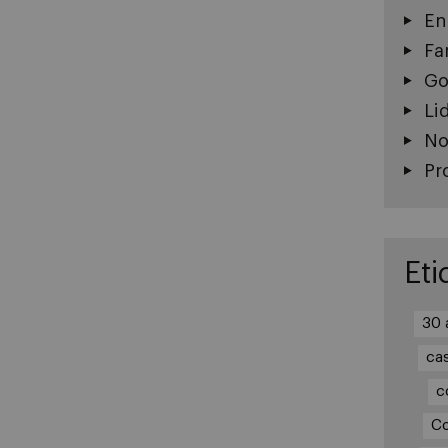
En
Fa
Go
Li
No
Pr
Eti
30 
ca
c
Co