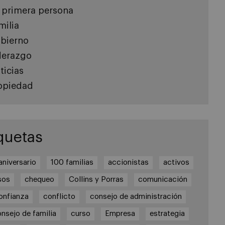
 primera persona
milia
bierno
derazgo
ticias
opiedad
quetas
aniversario
100 familias
accionistas
activos
sos
chequeo
Collins y Porras
comunicación
onfianza
conflicto
consejo de administración
nsejo de familia
curso
Empresa
estrategia