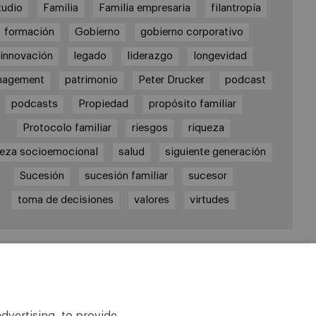
tudio
Familia
Familia empresaria
filantropía
formación
Gobierno
gobierno corporativo
innovación
legado
liderazgo
longevidad
nagement
patrimonio
Peter Drucker
podcast
podcasts
Propiedad
propósito familiar
Protocolo familiar
riesgos
riqueza
ueza socioemocional
salud
siguiente generación
Sucesión
sucesión familiar
sucesor
toma de decisiones
valores
virtudes
laces
tedra de Empresa Familiar