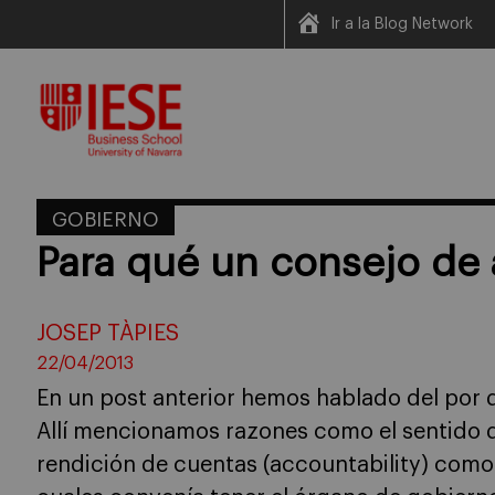
Ir a la Blog Network
Skip
to
content
GOBIERNO
Para qué un consejo de 
JOSEP TÀPIES
22/04/2013
En un post anterior hemos hablado del por 
Allí mencionamos razones como el sentido d
rendición de cuentas (accountability) como