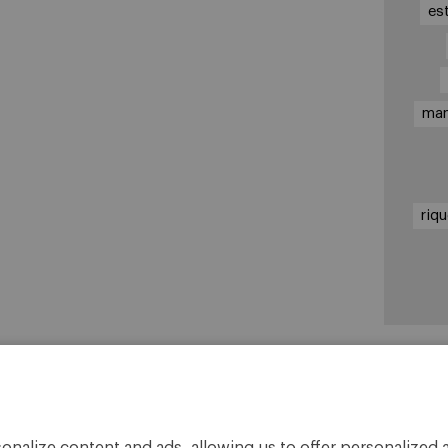
es
ma
riq
En
Cá