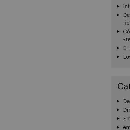
In
De
ri
Có
«t
El
Lo
Ca
De
Di
Em
em