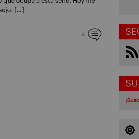
o que ocupa a esta serie. Hoy me
sejo. […]
SE
4
SU
¡Susc