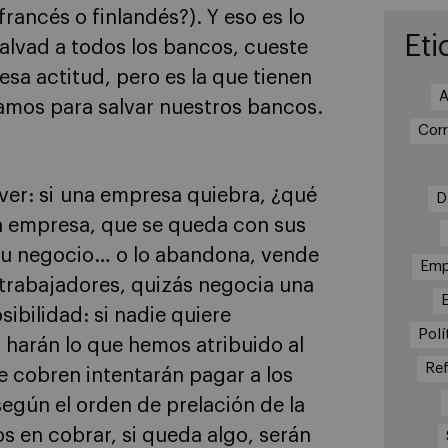
rancés o finlandés?). Y eso es lo
Eti
salvad a todos los bancos, cueste
 esa actitud, pero es la que tienen
A
amos para salvar nuestros bancos.
Cor
ver: si una empresa quiebra, ¿qué
D
ra empresa, que se queda con sus
su negocio… o lo abandona, vende
Emp
 trabajadores, quizás negocia una
sibilidad: si nadie quiere
Polí
 harán lo que hemos atribuido al
Re
e cobren intentarán pagar a los
egún el orden de prelación de la
os en cobrar, si queda algo, serán