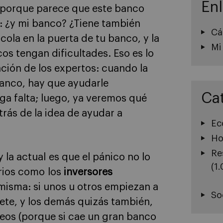
En
, porque parece que este banco
s: ¿y mi banco? ¿Tiene también
Cá
 cola en la puerta de tu banco, y la
Mi
cos tengan dificultades. Eso es lo
ción de los expertos: cuando la
 banco, hay que ayudarle
Ca
a falta; luego, ya veremos qué
trás de la idea de ayudar a
Ec
Ho
Re
 la actual es que el pánico no lo
(1
rios como los
inversores
 misma: si unos u otros empiezan a
So
arete, y los demás quizás también,
peos (porque si cae un gran banco