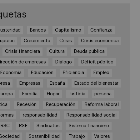
quetas
usteridad
Bancos
Capitalismo
Confianza
rupción
Crecimiento
Crisis
Crisis económica
Crisis financiera
Cultura
Deuda pública
irección de empresas
Diálogo
Déficit público
Economía
Educación
Eficiencia
Empleo
resa
Empresas
España
Estado del bienestar
Europa
Familia
Hogar
Justicia
persona
tica
Recesión
Recuperación
Reforma laboral
formas
responsabilidad
Responsabilidad social
RSC
RSE
Sindicatos
Sistema financiero
Sociedad
Sostenibilidad
Trabajo
Valores