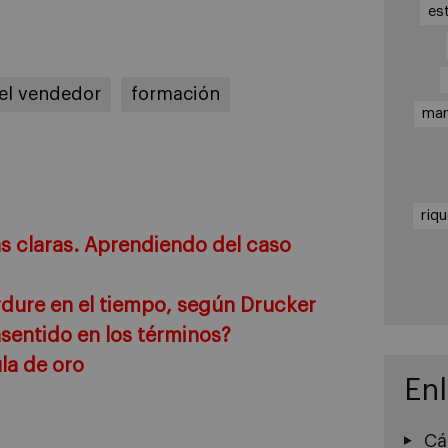
es
el vendedor
formación
ma
riq
as claras. Aprendiendo del caso
rdure en el tiempo, según Drucker
sentido en los términos?
la de oro
En
Cá