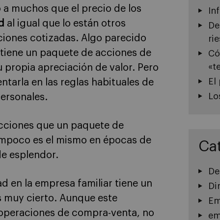
o a muchos que el precio de los
In
d
al igual que lo están otros
De
iones cotizadas. Algo parecido
ri
 tiene un paquete de acciones de
Có
«t
 propia apreciación de valor. Pero
El
tarla en las reglas habituales de
Lo
ersonales.
acciones que un paquete de
tampoco es el mismo en épocas de
Ca
de esplendor.
De
 en la empresa familiar tiene un
Di
s muy cierto. Aunque este
Em
 operaciones de compra-venta, no
em