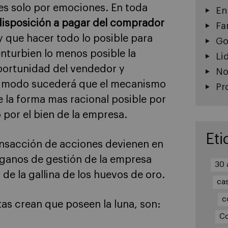
nes solo por emociones. En toda
En
isposición a pagar del comprador
Fa
y que hacer todo lo posible para
Go
nturbien lo menos posible la
Li
oportunidad del vendedor y
No
te modo sucederá que el mecanismo
Pr
e la forma mas racional posible por
 por el bien de la empresa.
Eti
nsacción de acciones devienen en
rganos de gestión de la empresa
30 
 de la gallina de los huevos de oro.
ca
c
tas crean que poseen la luna, son:
Co