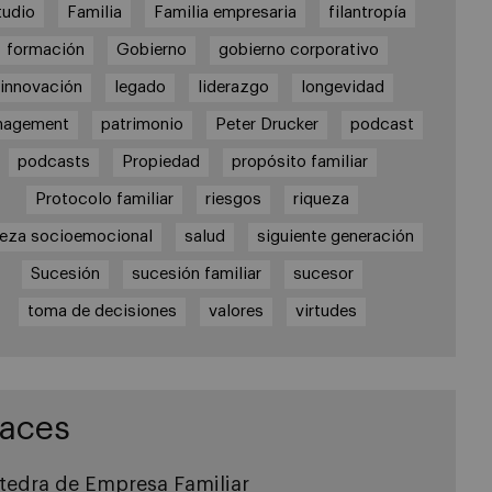
tudio
Familia
Familia empresaria
filantropía
formación
Gobierno
gobierno corporativo
innovación
legado
liderazgo
longevidad
nagement
patrimonio
Peter Drucker
podcast
podcasts
Propiedad
propósito familiar
Protocolo familiar
riesgos
riqueza
ueza socioemocional
salud
siguiente generación
Sucesión
sucesión familiar
sucesor
toma de decisiones
valores
virtudes
laces
tedra de Empresa Familiar