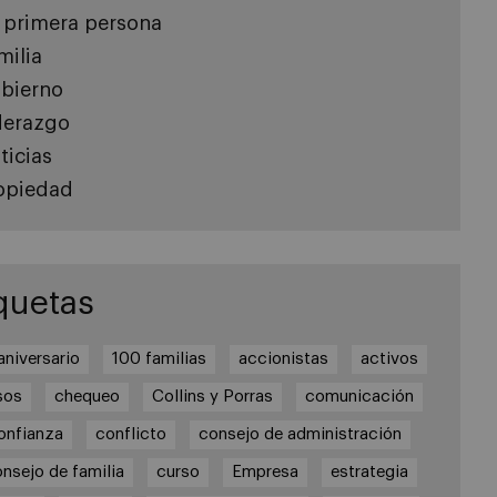
 primera persona
milia
bierno
derazgo
ticias
opiedad
quetas
aniversario
100 familias
accionistas
activos
sos
chequeo
Collins y Porras
comunicación
onfianza
conflicto
consejo de administración
nsejo de familia
curso
Empresa
estrategia