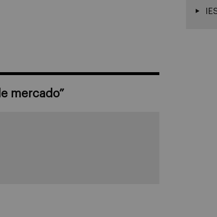
IE
 de mercado
”