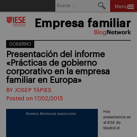
Buscar:
Menu
Skip
Empresa familiar
to
content
GOBIERNO
Presentación del informe
«Prácticas de gobierno
corporativo en la empresa
familiar en Europa»
BY JOSEP TÀPIES
Posted on 17/02/2015
Hoy
presentamos en
el IESE de
Madrid el