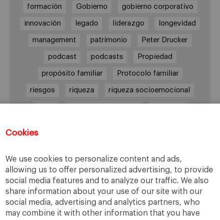
formación
Gobierno
gobierno corporativo
innovación
legado
liderazgo
longevidad
management
patrimonio
Peter Drucker
podcast
podcasts
Propiedad
propósito familiar
Protocolo familiar
riesgos
riqueza
riqueza socioemocional
salud
siguiente generación
Sucesión
sucesión familiar
sucesor
Cookies
toma de decisiones
valores
virtudes
We use cookies to personalize content and ads,
allowing us to offer personalized advertising, to provide
social media features and to analyze our traffic. We also
Enlaces
share information about your use of our site with our
social media, advertising and analytics partners, who
Cátedra de Empresa Familiar
may combine it with other information that you have
IESE Insight