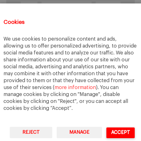
salud
siguiente generación
Sucesión
sucesión familiar
sucesor
Cookies
toma de decisiones
valores
virtudes
We use cookies to personalize content and ads,
allowing us to offer personalized advertising, to provide
social media features and to analyze our traffic. We also
Enlaces
share information about your use of our site with our
social media, advertising and analytics partners, who
Cátedra de Empresa Familiar
may combine it with other information that you have
IESE Insight
provided to them or that they have collected from your
use of their services (
more information
). You can
manage cookies by clicking on "Manage", disable
cookies by clicking on "Reject", or you can accept all
cookies by clicking “Accept”.
REJECT
MANAGE
ACCEPT
IESE Business School
University of Navarra