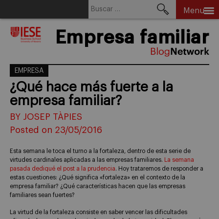
Buscar:
Menu
Skip
Empresa familiar
to
content
EMPRESA
¿Qué hace más fuerte a la
empresa familiar?
BY JOSEP TÀPIES
Posted on 23/05/2016
Esta semana le toca el turno a la fortaleza, dentro de esta serie de
virtudes cardinales aplicadas a las empresas familiares.
La semana
pasada dediqué el post a la prudencia
. Hoy trataremos de responder a
estas cuestiones: ¿Qué significa «fortaleza» en el contexto de la
empresa familiar? ¿Qué características hacen que las empresas
familiares sean fuertes?
La virtud de la fortaleza consiste en saber vencer las dificultades