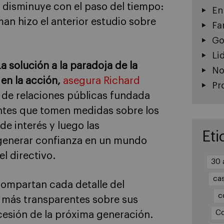
 disminuye con el paso del tiempo:
En
an hizo el anterior estudio sobre
Fa
Go
Li
La solución a la paradoja de la
No
en la acción,
asegura Richard
Pr
a de relaciones públicas fundada
entes que tomen medidas sobre los
de interés y luego las
Eti
generar confianza en un mundo
l directivo.
30 
ca
compartan cada detalle del
c
n más transparentes sobre sus
Co
cesión de la próxima generación.