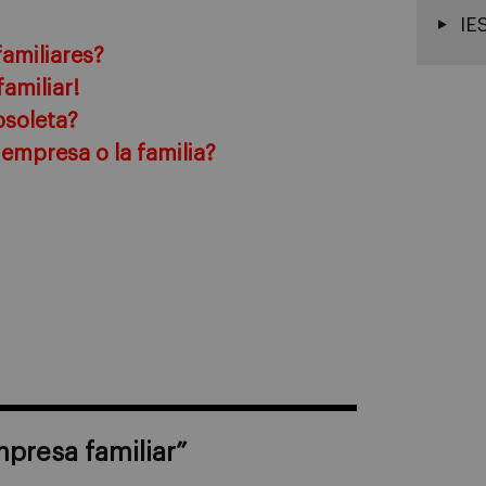
IE
amiliares?
amiliar!
bsoleta?
 empresa o la familia?
mpresa familiar
”