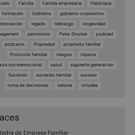
tudio
Familia
Familia empresaria
filantropía
formación
Gobierno
gobierno corporativo
innovación
legado
liderazgo
longevidad
nagement
patrimonio
Peter Drucker
podcast
podcasts
Propiedad
propósito familiar
Protocolo familiar
riesgos
riqueza
ueza socioemocional
salud
siguiente generación
Sucesión
sucesión familiar
sucesor
toma de decisiones
valores
virtudes
laces
tedra de Empresa Familiar