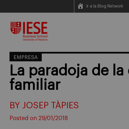
Ir a la Blog Network
Skip
to
content
EMPRESA
La paradoja de l
familiar
BY JOSEP TÀPIES
Posted on 29/01/2018