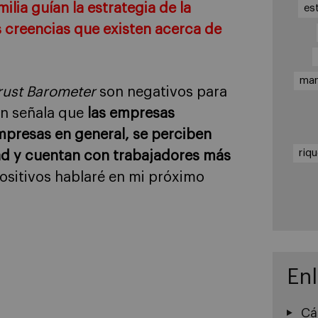
ilia guían la estrategia de la
es
s creencias que existen acerca de
ma
rust Barometer
son negativos para
én señala que
las empresas
mpresas en general, se perciben
riq
 y cuentan con trabajadores más
ositivos hablaré en mi próximo
En
Cá