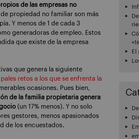
 propios de las empresas no
In
de propiedad no familiar son más
De
ropía. Y menos de 1 de cada 3
ri
como generadoras de empleo. Estos
Có
dida que existe de la empresa
«t
El
Lo
ivas que genera la siguiente
pales retos a los que se enfrenta la
merables ocasiones. Pues bien,
Ca
ón de la familia propietaria genera
egocio
(un 17% menos). Y no solo
De
ores gestores, menos apasionados
Di
d de los encuestados.
Em
em