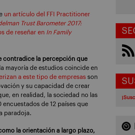
de
un artículo del FFI Practitioner
delman Trust Barometer 2017:
SE
s de reseñar en
In Family
 contradice la percepción que
la mayoría de estudios coincide en
erizan a este tipo de empresas
son
SU
novación y su capacidad de crear
ue, en realidad, la sociedad no las
¡Susc
0 encuestados de 12 países que
la paradoja.
omo la orientación a largo plazo,