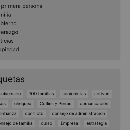
 primera persona
milia
bierno
derazgo
ticias
opiedad
quetas
aniversario
100 familias
accionistas
activos
sos
chequeo
Collins y Porras
comunicación
onfianza
conflicto
consejo de administración
nsejo de familia
curso
Empresa
estrategia