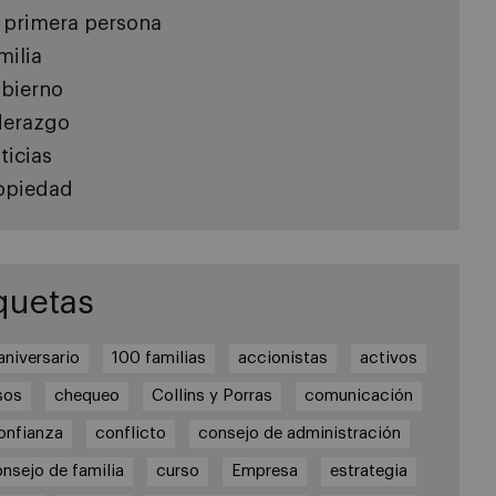
 primera persona
milia
bierno
derazgo
ticias
opiedad
quetas
aniversario
100 familias
accionistas
activos
sos
chequeo
Collins y Porras
comunicación
onfianza
conflicto
consejo de administración
nsejo de familia
curso
Empresa
estrategia