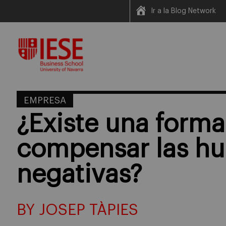
Ir a la Blog Network
Skip
to
content
EMPRESA
¿Existe una forma
compensar las hu
negativas?
BY JOSEP TÀPIES