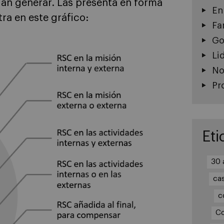
dan generar. Las presenta en forma
En
ra en este gráfico:
Fa
Go
Li
No
Pr
Eti
30 
ca
c
Co