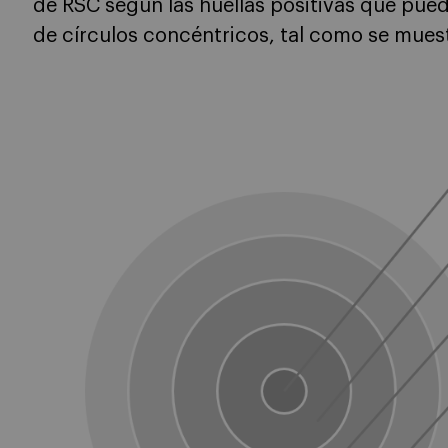
de RSC según las huellas positivas que pue
de círculos concéntricos, tal como se muest