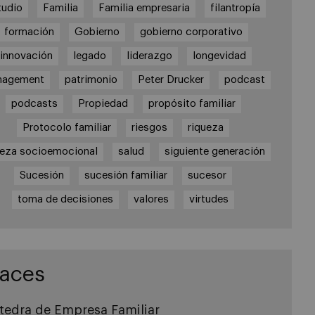
tudio
Familia
Familia empresaria
filantropía
formación
Gobierno
gobierno corporativo
innovación
legado
liderazgo
longevidad
nagement
patrimonio
Peter Drucker
podcast
podcasts
Propiedad
propósito familiar
Protocolo familiar
riesgos
riqueza
ueza socioemocional
salud
siguiente generación
Sucesión
sucesión familiar
sucesor
toma de decisiones
valores
virtudes
laces
tedra de Empresa Familiar