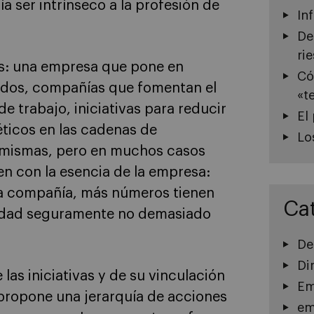
a ser intrínseco a la profesión de
In
De
ri
s: una empresa que pone en
Có
ados, compañías que fomentan el
«t
e trabajo, iniciativas para reducir
El
éticos en las cadenas de
Lo
í mismas, pero en muchos casos
n con la esencia de la empresa:
 la compañía, más números tienen
Ca
alidad seguramente no demasiado
De
Di
las iniciativas y de su vinculación
Em
 propone una jerarquía de acciones
em