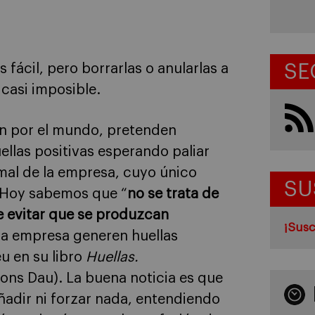
SE
fácil, pero borrarlas o anularlas a
casi imposible.
en por el mundo, pretenden
llas positivas esperando paliar
rmal de la empresa, cuyo único
SU
. Hoy sabemos que “
no se trata de
de evitar que se produzcan
¡Susc
la empresa generen huellas
u en su libro
Huellas.
ions Dau). La buena noticia es que
añadir ni forzar nada, entendiendo