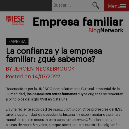
Buscar:
Menu
Skip
Empresa familiar
to
content
EMPRESA
La confianza y la empresa
familiar: ¿qué sabemos?
BY JEROEN NECKEBROUCK
Posted on 14/07/2022
Reconocidos por la UNESCO como Patrimonio Cultural Inmaterial de la
Humanidad,
los
castells
son torres humanas
cuyos orígenes se remontan
a principios del siglo XVIII en Cataluña.
En una reciente actividad de
teambuilding
con otros profesores del IESE,
tuve la oportunidad de descubrir la historia –¡y experimentar de primera
mano! –lo que se necesita para construir un
castell
. Pueden alcanzar
alturas de hasta 8 niveles, aunque admito que el nuestro fue algo más