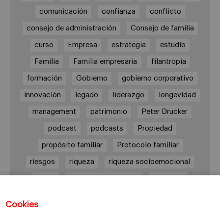
comunicación
confianza
conflicto
consejo de administración
Consejo de familia
curso
Empresa
estrategia
estudio
Familia
Familia empresaria
filantropía
formación
Gobierno
gobierno corporativo
innovación
legado
liderazgo
longevidad
management
patrimonio
Peter Drucker
podcast
podcasts
Propiedad
propósito familiar
Protocolo familiar
riesgos
riqueza
riqueza socioemocional
salud
siguiente generación
Sucesión
sucesión familiar
sucesor
Cookies
toma de decisiones
valores
virtudes