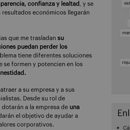
sparencia, confianza y lealtad
, y se
es
os resultados económicos llegarán
ma
rias que me trasladan
su
ciones puedan perder los
blema tiene diferentes soluciones
riq
e se formen y potencien en los
nestidad.
atraer a su empresa y a sus
alistas. Desde su rol de
, dotarán a la empresa de
una
En
adarán el objetivo de ayudar a
alores corporativos.
Cá