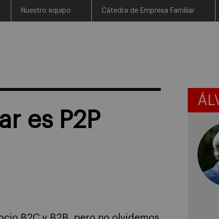
Nuestro equipo
Cátedra de Empresa Familiar
ÁL
ar es P2P
cio B2C y B2B, pero no olvidemos