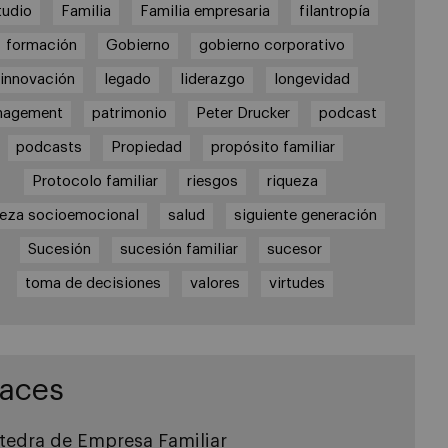
tudio
Familia
Familia empresaria
filantropía
formación
Gobierno
gobierno corporativo
innovación
legado
liderazgo
longevidad
nagement
patrimonio
Peter Drucker
podcast
podcasts
Propiedad
propósito familiar
Protocolo familiar
riesgos
riqueza
ueza socioemocional
salud
siguiente generación
Sucesión
sucesión familiar
sucesor
toma de decisiones
valores
virtudes
laces
tedra de Empresa Familiar