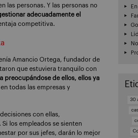
en las personas. Y las personas no
En
gestionar adecuadamente el
Fa
entaja competitiva.
Go
Li
za
No
Pr
tenía Amancio Ortega, fundador de
staron que estuviera tranquilo con
ba preocupándose de ellos, ellos ya
Eti
 en todas las empresas y
30 
ca
decisiones con ellas,
c
. Si los empleados se sienten
Co
estar por sus jefes, darán lo mejor