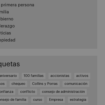
 primera persona
milia
bierno
derazgo
ticias
opiedad
quetas
aniversario
100 familias
accionistas
activos
sos
chequeo
Collins y Porras
comunicación
onfianza
conflicto
consejo de administración
nsejo de familia
curso
Empresa
estrategia