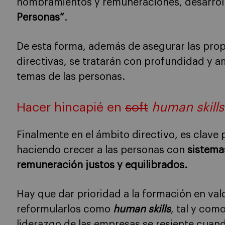
nombramientos y remuneraciones, desarrol
Personas”
.
De esta forma, además de asegurar las pro
directivas, se tratarán con profundidad y amp
temas de las personas.
Hacer hincapié en
soft
human skills
Finalmente en el ámbito directivo, es clave p
haciendo crecer a las personas con
sistema
remuneración justos y equilibrados.
Hay que dar prioridad a la formación en valo
reformularlos como
human skills
, tal y com
liderazgo de las empresas se resiente cuand