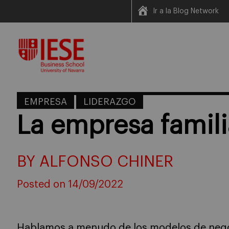
Ir a la Blog Network
Skip
to
content
EMPRESA
LIDERAZGO
La empresa famili
BY ALFONSO CHINER
Posted on 14/09/2022
Hablamos a menudo de los modelos de nego