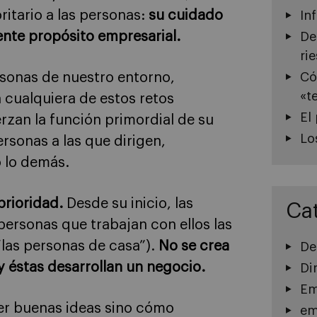
itario a las personas:
su cuidado
In
ente propósito empresarial.
De
ri
rsonas de nuestro entorno,
Có
«t
 cualquiera de estos retos
El
erzan la función primordial de su
Lo
rsonas a las que dirigen,
o lo demás.
prioridad.
Desde su inicio, las
Ca
personas que trabajan con ellos las
“las personas de casa”).
No se crea
De
y éstas desarrollan un negocio.
Di
Em
ner buenas ideas sino cómo
em