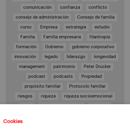
comunicación
confianza
conflicto
consejo de administración
Consejo de familia
curso
Empresa
estrategia
estudio
Familia
Familia empresaria
filantropía
formación
Gobierno
gobierno corporativo
innovación
legado
liderazgo
longevidad
management
patrimonio
Peter Drucker
podcast
podcasts
Propiedad
propósito familiar
Protocolo familiar
riesgos
riqueza
riqueza socioemocional
salud
siguiente generación
Sucesión
sucesión familiar
sucesor
Cookies
toma de decisiones
valores
virtudes