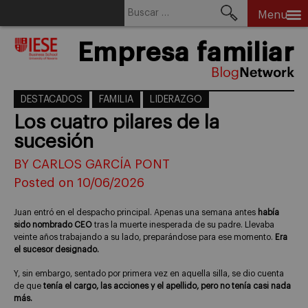
Buscar:
Menu
Skip
Empresa familiar
to
content
DESTACADOS
FAMILIA
LIDERAZGO
Los cuatro pilares de la
sucesión
BY CARLOS GARCÍA PONT
Posted on 10/06/2026
Juan entró en el despacho principal. Apenas una semana antes
había
sido nombrado CEO
tras la muerte inesperada de su padre. Llevaba
veinte años trabajando a su lado, preparándose para ese momento.
Era
el sucesor designado.
Y, sin embargo, sentado por primera vez en aquella silla, se dio cuenta
de que
tenía el cargo, las acciones y el apellido, pero no tenía casi nada
más.