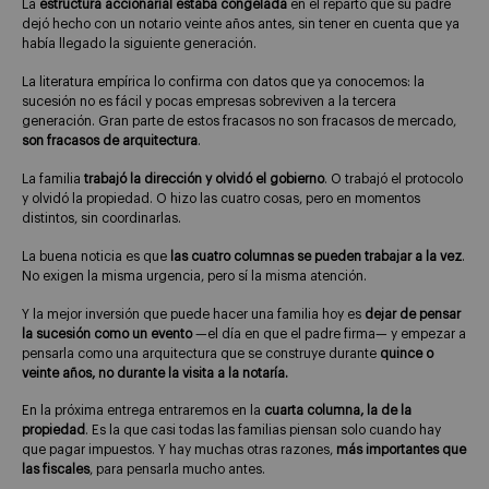
La
estructura accionarial estaba congelada
en el reparto que su padre
dejó hecho con un notario veinte años antes, sin tener en cuenta que ya
había llegado la siguiente generación.
La literatura empírica lo confirma con datos que ya conocemos: la
sucesión no es fácil y pocas empresas sobreviven a la tercera
generación. Gran parte de estos fracasos no son fracasos de mercado,
son fracasos de arquitectura
.
La familia
trabajó la dirección y olvidó el gobierno
. O trabajó el protocolo
y olvidó la propiedad. O hizo las cuatro cosas, pero en momentos
distintos, sin coordinarlas.
La buena noticia es que
las cuatro columnas se pueden trabajar a la vez
.
No exigen la misma urgencia, pero sí la misma atención.
Y la mejor inversión que puede hacer una familia hoy es
dejar de pensar
la sucesión como un evento
—el día en que el padre firma— y empezar a
pensarla como una arquitectura que se construye durante
quince o
veinte años, no durante la visita a la notaría.
En la próxima entrega entraremos en la
cuarta columna, la de la
propiedad
. Es la que casi todas las familias piensan solo cuando hay
que pagar impuestos. Y hay muchas otras razones,
más importantes que
las fiscales
, para pensarla mucho antes.