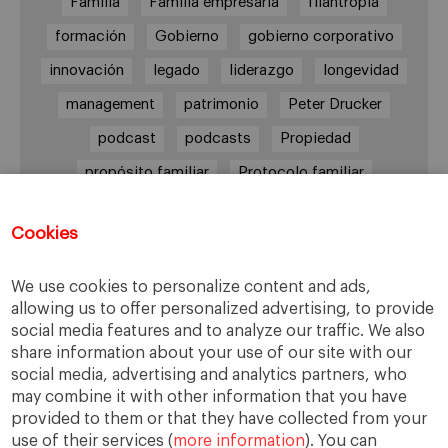
Familia
Familia empresaria
filantropía
formación
Gobierno
gobierno corporativo
innovación
legado
liderazgo
longevidad
management
patrimonio
Peter Drucker
podcast
podcasts
Propiedad
propósito familiar
Protocolo familiar
riesgos
riqueza
riqueza socioemocional
Cookies
salud
siguiente generación
Sucesión
sucesión familiar
sucesor
We use cookies to personalize content and ads,
toma de decisiones
valores
virtudes
allowing us to offer personalized advertising, to provide
social media features and to analyze our traffic. We also
share information about your use of our site with our
social media, advertising and analytics partners, who
may combine it with other information that you have
Enlaces
provided to them or that they have collected from your
use of their services (
more information
). You can
Cátedra de Empresa Familiar