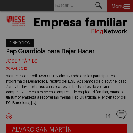
Buscar:
Menu
Skip
Empresa familiar
to
content
DIRECCIÓN
Pep Guardiola para Dejar Hacer
JOSEP TÀPIES
30/04/2012
Viernes 27 de Abril, 13:30. Estoy almorzando con los participantes al
Programa de Desarrollo Directivo del IESE. Acabamos de discutir el caso
Zara y todavía estamos enfrascados en las fuentes de ventaja
competitiva de esta excelente empresa de propiedad familiar, cuando
un rumor empieza a recorrer las mesas: Pep Guardiola, el entrenador del
F.C. Barcelona, […]
14
ÁLVARO SAN MARTÍN