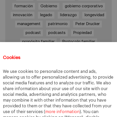
formación
Gobierno
gobierno corporativo
innovación
legado
liderazgo
longevidad
management
patrimonio
Peter Drucker
podcast
podcasts
Propiedad
propósito familiar
Protocolo familiar
riesgos
riqueza
riqueza socioemocional
Cookies
salud
siguiente generación
Sucesión
sucesión familiar
sucesor
We use cookies to personalize content and ads,
allowing us to offer personalized advertising, to provide
toma de decisiones
valores
virtudes
social media features and to analyze our traffic. We also
share information about your use of our site with our
social media, advertising and analytics partners, who
may combine it with other information that you have
Enlaces
provided to them or that they have collected from your
use of their services (
more information
). You can
Cátedra de Empresa Familiar