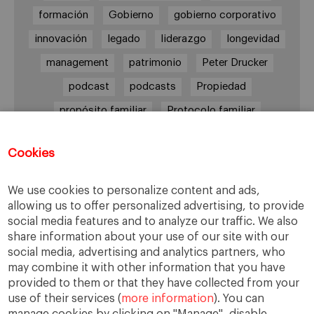
formación
Gobierno
gobierno corporativo
innovación
legado
liderazgo
longevidad
management
patrimonio
Peter Drucker
podcast
podcasts
Propiedad
propósito familiar
Protocolo familiar
riesgos
riqueza
riqueza socioemocional
Cookies
salud
siguiente generación
Sucesión
sucesión familiar
sucesor
We use cookies to personalize content and ads,
allowing us to offer personalized advertising, to provide
toma de decisiones
valores
virtudes
social media features and to analyze our traffic. We also
share information about your use of our site with our
social media, advertising and analytics partners, who
may combine it with other information that you have
Enlaces
provided to them or that they have collected from your
use of their services (
more information
). You can
Cátedra de Empresa Familiar