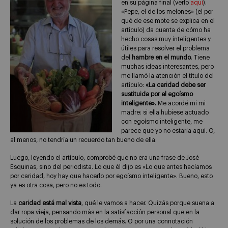
en su página final (verlo
aquí
).
«Pepe, el de los melones» (el por
qué de ese mote se explica en el
artículo) da cuenta de cómo ha
hecho cosas muy inteligentes y
útiles para resolver el problema
del
hambre en el mundo
. Tiene
muchas ideas interesantes, pero
me llamó la atención el título del
artículo:
«La caridad debe ser
sustituida por el egoísmo
inteligente».
Me acordé mi mi
madre: si ella hubiese actuado
con egoísmo inteligente, me
parece que yo no estaría aquí. O,
al menos, no tendría un recuerdo tan bueno de ella.
Luego, leyendo el artículo, comprobé que no era una frase de José
Esquinas, sino del periodista. Lo que él dijo es «Lo que antes hacíamos
por caridad, hoy hay que hacerlo por egoísmo inteligente». Bueno, esto
ya es otra cosa, pero no es todo.
La
caridad está mal vista
, qué le vamos a hacer. Quizás porque suena a
dar ropa vieja, pensando más en la satisfacción personal que en la
solución de los problemas de los demás. O por una connotación