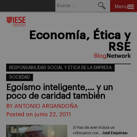
Buscar:
Menu
Skip
to
content
Economía, Ética y
RSE
RESPONSABILIDAD SOCIAL Y ÉTICA DE LA EMPRESA
SOCIEDAD
Egoísmo inteligente,… y un
poco de caridad también
BY ANTONIO ARGANDOÑA
Posted on junio 22, 2011
El País
de ayer incluía un
«Almuerzo con…
José Esquinas
»