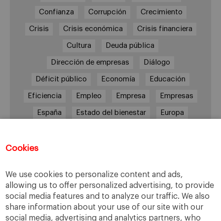
Confianza
Corrupción
Crecimiento
Crisis
Crisis económica
Crisis financiera
Cultura
Deuda pública
Dirección de empresas
Diálogo
Déficit público
Economía
Educación
Eficiencia
Empleo
Empresa
Empresas
España
Estado del bienestar
Europa
Familia
Hogar
Justicia
persona
Política
Recesión
Recuperación
Cookies
Reforma laboral
Reformas
responsabilidad
We use cookies to personalize content and ads,
Responsabilidad social
RSC
RSE
allowing us to offer personalized advertising, to provide
social media features and to analyze our traffic. We also
Sindicatos
Sistema financiero
Sociedad
share information about your use of our site with our
Sostenibilidad
Trabajo
Valores
Virtudes
social media, advertising and analytics partners, who