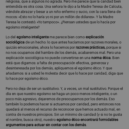
religiosa, que a algunos no agrada. Pero me parece que la caridad bien
entendida es otra cosa. Una señora le dijo a la Madre Teresa de Calcuta,
viéndole abrazar y besar a un niño enfermo y sucio, con la cara llena de
mocos: «Esto no lo haría yo ni por un millón de dólares». Y la Madre
Teresa le contestó: «Yo tampoco». ¿Piensan ustedes que lo hacía por
egoísmo inteligente?
Lo del
egoísmo inteligente
me parece bien como
explicación
sociológica
de un hecho: lo que antes hacíamos por razones morales, o
quizás emocionales, ahora lo hacemos por
razones prácticas,
porque si
no nos ocupamos del hambre de los demás, acabaremos mal. Pero una
explicación sociológica no puede convertirse en una
norma ética
. Bien
está que digamos: a falta de preocupación efectiva, generosa y
desinteresada por los demás, apliquemos el egoísmo ético. Y que
añadamos: si a usted le molesta decir que lo hace por caridad, diga que
lo hace por egoísmo ético.
Pero no deja de ser un sustitutivo. Y, a veces, un mal sustitutivo. Porque el
día en que nuestro egoísmo se haga un poco menos inteligente, o un
poco más agresivo, dejaremos de preocuparnos por los demás. Eso
también lo podemos hacer si actuamos por caridad, pero entonces nos
quedará al menos el recurso de reconocer que hemos actuado mal, en
contra de nuestros principios. Sin un mínimo de caridad (y si no te gusta
el nombre, busca otro), nuestro
egoísmo ético encontrará formidables
argumentos para actuar sin contar con los demás
.