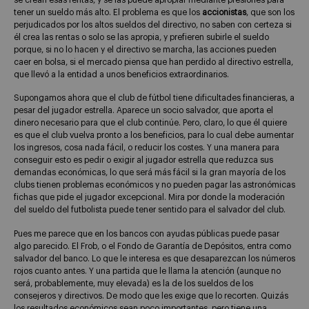
tener un sueldo más alto. El problema es que los
accionistas
, que son los
perjudicados por los altos sueldos del directivo, no saben con certeza si
él crea las rentas o solo se las apropia, y prefieren subirle el sueldo
porque, si no lo hacen y el directivo se marcha, las acciones pueden
caer en bolsa, si el mercado piensa que han perdido al directivo estrella,
que llevó a la entidad a unos beneficios extraordinarios.
Supongamos ahora que el club de fútbol tiene dificultades financieras, a
pesar del jugador estrella. Aparece un socio salvador, que aporta el
dinero necesario para que el club continúe. Pero, claro, lo que él quiere
es que el club vuelva pronto a los beneficios, para lo cual debe aumentar
los ingresos, cosa nada fácil, o reducir los costes. Y una manera para
conseguir esto es pedir o exigir al jugador estrella que reduzca sus
demandas económicas, lo que será más fácil si la gran mayoría de los
clubs tienen problemas económicos y no pueden pagar las astronómicas
fichas que pide el jugador excepcional. Mira por donde la moderación
del sueldo del futbolista puede tener sentido para el salvador del club.
Pues me parece que en los bancos con ayudas públicas puede pasar
algo parecido. El Frob, o el Fondo de Garantía de Depósitos, entra como
salvador del banco. Lo que le interesa es que desaparezcan los números
rojos cuanto antes. Y una partida que le llama la atención (aunque no
será, probablemente, muy elevada) es la de los sueldos de los
consejeros y directivos. De modo que les exige que lo recorten. Quizás
los resultados económicos sean poco importantes, pero tiene una