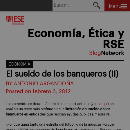
Buscar:
Menu
Skip
to
content
Economía, Ética y
RSE
ECONOMÍA
El sueldo de los banqueros (II)
BY ANTONIO ARGANDOÑA
Posted on febrero 6, 2012
Lo prometido es deuda. Anuncié en mi post anterior (verlo
aquí
) un
análisis un poco más profundo de la
limitación del sueldo de los
banqueros
en entidades que reciban ayudas públicas. Y aquí va.
¿Por qué gana tanto una estrella del fútbol, o de la música? Porque
genera
rentas
, una especie de beneficios extraordinarios. Supongamos