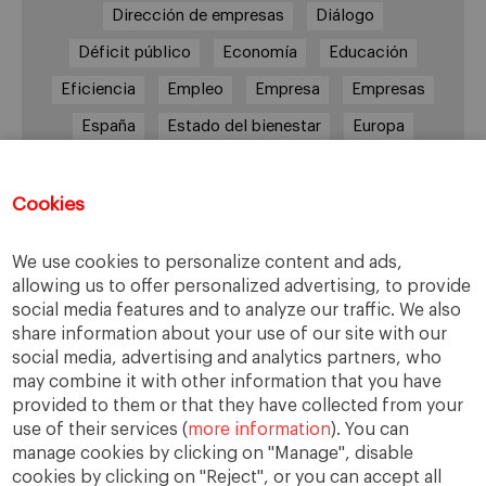
Dirección de empresas
Diálogo
Déficit público
Economía
Educación
Eficiencia
Empleo
Empresa
Empresas
España
Estado del bienestar
Europa
Familia
Hogar
Justicia
persona
Política
Recesión
Recuperación
Cookies
Reforma laboral
Reformas
responsabilidad
We use cookies to personalize content and ads,
Responsabilidad social
RSC
RSE
allowing us to offer personalized advertising, to provide
social media features and to analyze our traffic. We also
Sindicatos
Sistema financiero
Sociedad
share information about your use of our site with our
Sostenibilidad
Trabajo
Valores
Virtudes
social media, advertising and analytics partners, who
may combine it with other information that you have
Ética
Ética de la empresa
provided to them or that they have collected from your
use of their services (
more information
). You can
manage cookies by clicking on "Manage", disable
cookies by clicking on "Reject", or you can accept all