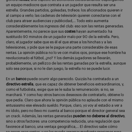
un equipo mediocre que contrata a un jugador que resulta ser una
estrella. Grandes partidos, goleadas, trofeos: los aficionados quieren ir
al campo a verlo; las cadenas de televisión quieren conectarse con el
club para atraer audiencias y publicidad,… Todo esto aumenta
considerablemente los ingresos del club: eso son las rentas generadas.
Aparentemente, no parece que sus
costes
hayan aumentado: ha
sustituido 90 minutos de un jugador malo por 90 de la estrella. Pero,
claro, el jugador sabe que es él el que atrae a los hinchas y a las
televisiones, y pide que se le pague una parte considerable de esas
rentas. La opinión pública no lo ve con malos ojos, porque ese hombre ha
revolucionado el fútbol, ¿no? Y los demás jugadores se llevarán,
probablemente, un pellizco de las rentas ganadas por la estrella, aunque
solo sea porque, si no le dan juego, la estrella no se puede lucir.
En un
banco
puede ocurrir algo parecido. Quizás ha contratado a un
directivo estrella
, que es capaz de obtener beneficios extraordinarios, y,
como el futbolista, exige que se le suba la remuneración; si no, se
marchará. Y como hay otros bancos deseosos de contratarlo, obtiene lo
que pedía. Claro que ahora la opinión pública no aplaude con el mismo
entusiasmo ese elevado sueldo. Porque, claro, yo voy al estadio a ver a
mi ídolo, pero no llevo mi cuenta al banco porque el director general sea
un crack. Además, las rentas generadas
pueden no deberse al directivo
,
sino a otros factores: una competencia reducida, una regulación que
favorece al banco, una ventaja geográfica,… El directivo sabe cómo
se crean esas rentas, y se las puede apropiar mediante presiones para